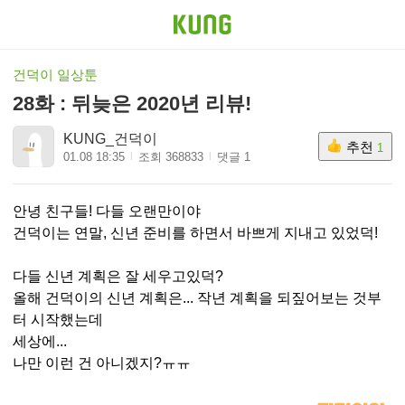
건덕이 일상툰
28화 : 뒤늦은 2020년 리뷰!
KUNG_건덕이
추천
1
01.08 18:35
조회 368833
댓글 1
안녕 친구들! 다들 오랜만이야
건덕이는 연말, 신년 준비를 하면서 바쁘게 지내고 있었덕!
다들 신년 계획은 잘 세우고있덕?
올해 건덕이의 신년 계획은... 작년 계획을 되짚어보는 것부
터 시작했는데
세상에...
나만 이런 건 아니겠지?ㅠㅠ