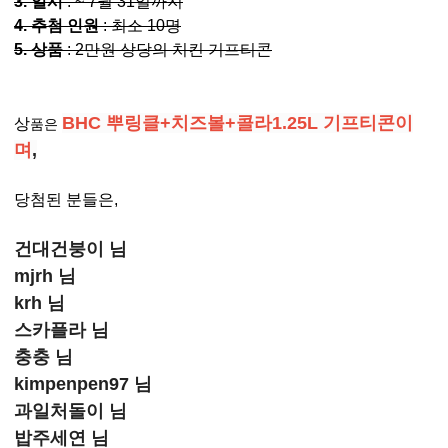
3. 일시
: ~ 7월 31일까지
4. 추첨 인원
: 최소 10명
5. 상품
: 2만원 상당의 치킨 기프티콘
BHC 뿌링클+치즈볼+콜라1.25L 기프티콘이
상
품은
며
,
당첨된 분들은,
건대건붕이 님
mjrh 님
krh 님
스카플라 님
충충 님
kimpenpen97 님
과일처돌이 님
밥주세연 님