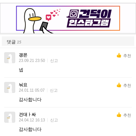
댓글
15
갱몬
추천
23.09.21 23:50
신고
넵
눠요
추천
24.01.11 05:07
신고
감사합니다
건대ㅏ싸
추천
24.04.12 16:13
신고
감사합니다