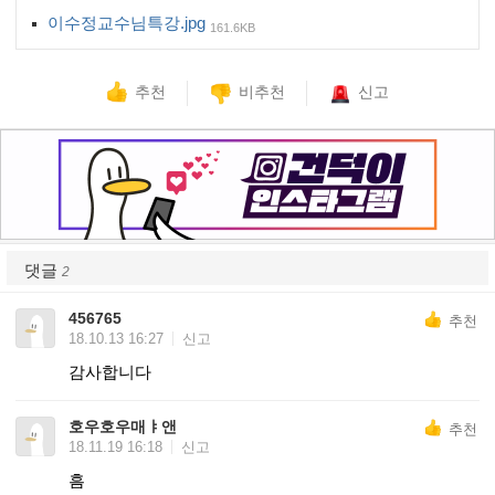
이수정교수님특강.jpg
161.6KB
추천
비추천
신고
댓글
2
456765
추천
18.10.13 16:27
신고
감사합니다
호우호우매ㅑ앤
추천
18.11.19 16:18
신고
흠