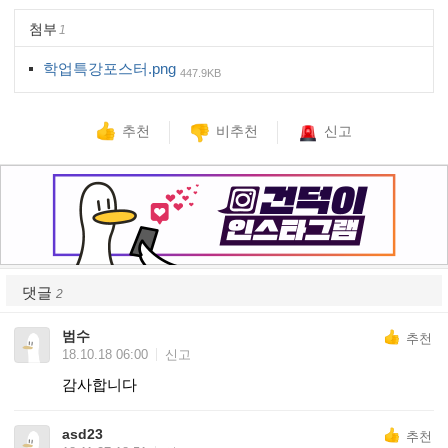
첨부
1
학업특강포스터.png
447.9KB
추천
비추천
신고
댓글
2
범수
추천
18.10.18 06:00
신고
감사합니다
asd23
추천