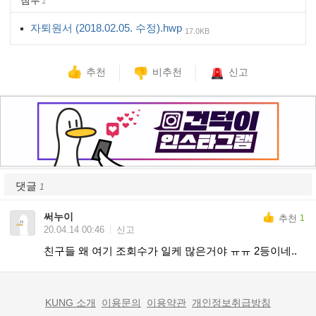
첨부
1
자퇴원서 (2018.02.05. 수정).hwp
17.0KB
추천
비추천
신고
댓글
1
써누이
추천
1
20.04.14 00:46
신고
친구들 왜 여기 조회수가 일케 많은거야 ㅠㅠ 2등이네..
KUNG 소개
이용문의
이용약관
개인정보취급방침