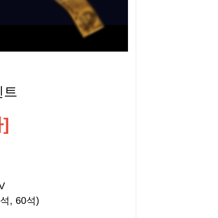
벤트
]
V
석, 60석)