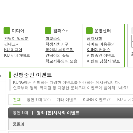
미디어
캠퍼스+
운영센터
건덕이 일상툰
학교소식
공지사항
건대교지
학생자치기구
사이트 이용문의
KU 미디어
동아리 부원모집
KUNG 커머스
KU 시네마테크
건덕이의 꿀팁
진행중인 이벤트
학교서류양식 모음
이벤트 당첨자 발표
진행중인 이벤트
수
KUNG에서 진행하는 다양한 이벤트를 안내하는 게시판입니다.
연극부터 영화, 뮤지컬 등 다양한 문화초대 이벤트에 참여해보세요!
전체
공연초대
기타 이벤트
KUNG 이벤트
KU 시네
390
7
공연초대
영화 [돈]시사회 이벤트
쿵돌이