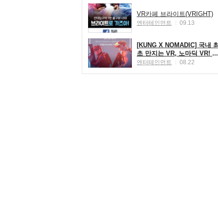
VR카페 브라이트(VRIGHT)
엔터테인먼트
09.13
[KUNG X NOMADIC] 국내 
초 만지는 VR, 노마딕 VR! ☆
신개념 체감 VR 노마딕 50%
엔터테인먼트
08.22
할인 이벤트☆