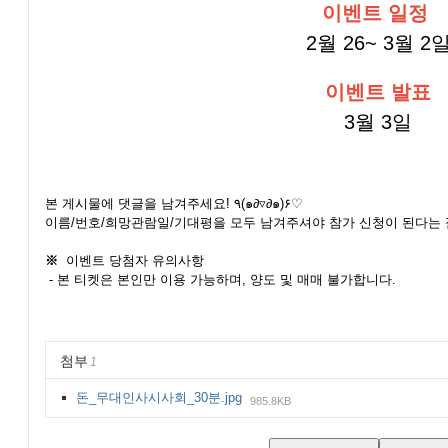
이벤트 일정
2월 26~ 3월 2
이벤트 발표
3월 3일
본 게시물에 댓글을 남겨주세요! ٩(๑∂▿∂๑)۶♡
이름/번호/희망관람일/기대평을 모두 남겨주셔야 참가 신청이 된다는 
※
이벤트 당첨자 유의사항
- 본 티켓은 본인만 이용 가능하며, 양도 및 매매 불가합니다.
첨부
1
돈_무대인사시사회_30분.jpg
985.8KB