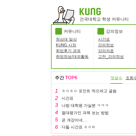
건국대학교 학생 커뮤니티
커뮤니티
강의정보
청심대 일상
시간표
KUNG 시장
강의정보
취업후기 공유
강의자료
취업정보/대외활동
고전_강의정보
주간
TOP6
댓글수
조회
ㅎㅇㅎㅇ 포인트 먹으려고 글씀
시간표
나랑 대학원 가실분 ㅋㅋㅋ
절대평가인 과목 보는 방법
곧 개강이네....
다들 시간표 ㅎㅇㅌ