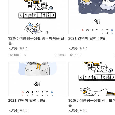
32화 : 여름탐구생활 중 - 아쉬운 날
2021 건덕이 달력 : 9월
들
KUNG_건덕이
KUNG_건덕이
1288180
6
21.09.03
1287616
2021 건덕이 달력 : 8월
30화 : 여름탐구생활 상 - 뜨
들
KUNG_건덕이
KUNG_건덕이