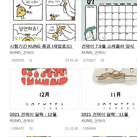
시험기간 KUNG 풍경 (재업로드)
건덕이 7,8월 스케줄러 양식
KUNG_건덕이
KUNG_건덕이
1000336
11
23.10.16
1272817
25
2021 건덕이 달력 : 12월
2021 건덕이 달력 : 11월
KUNG_건덕이
KUNG_건덕이
1290472
10
21.12.05
1289949