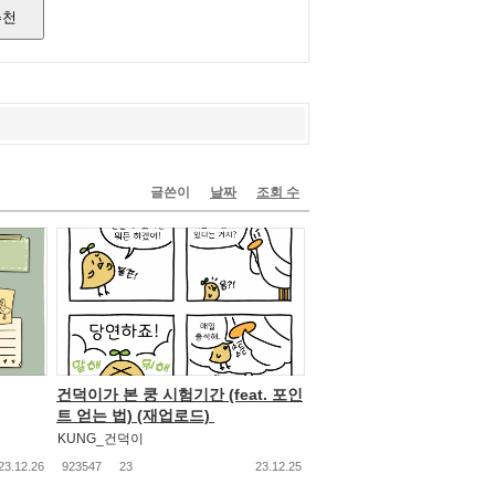
추천
글쓴이
날짜
조회 수
건덕이가 본 쿵 시험기간 (feat. 포인
트 얻는 법) (재업로드)
KUNG_건덕이
23.12.26
923547
23
23.12.25