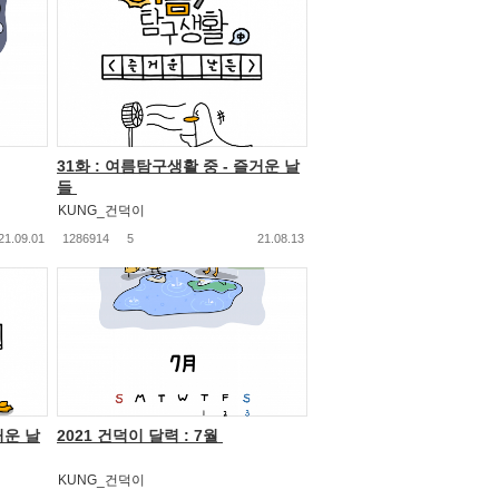
31화 : 여름탐구생활 중 - 즐거운 날
들
KUNG_건덕이
21.09.01
1286914
5
21.08.13
거운 날
2021 건덕이 달력 : 7월
KUNG_건덕이