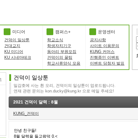
미디어
캠퍼스+
운영센터
건덕이 일상툰
학교소식
공지사항
건대교지
학생자치기구
사이트 이용문의
KU 미디어
동아리 부원모집
KUNG 커머스
KU 시네마테크
건덕이의 꿀팁
진행중인 이벤트
학교서류양식 모음
이벤트 당첨자 발표
건덕이 일상툰
수
일감호에 사는 흰 오리, 건덕이의 일상툰이 업로드됩니다.
연재 관련 문의는 kon.ducky@kung.kr 으로 메일 주세요!
2021 건덕이 달력 : 8월
KUNG_건덕이
안녕 친구들!
8월 달력을 들고왔덕 0.<