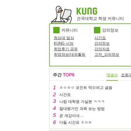
건국대학교 학생 커뮤니티
커뮤니티
강의정보
청심대 일상
시간표
KUNG 시장
강의정보
취업후기 공유
강의자료
취업정보/대외활동
고전_강의정보
주간
TOP6
댓글수
조회
ㅎㅇㅎㅇ 포인트 먹으려고 글씀
시간표
나랑 대학원 가실분 ㅋㅋㅋ
절대평가인 과목 보는 방법
곧 개강이네....
다들 시간표 ㅎㅇㅌ