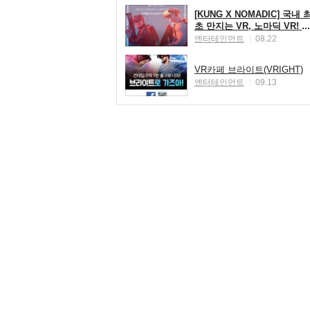
[KUNG X NOMADIC] 국내 
초 만지는 VR, 노마딕 VR! ☆
신개념 체감 VR 노마딕 50%
엔터테인먼트
08.22
할인 이벤트☆
VR카페 브라이트(VRIGHT)
엔터테인먼트
09.13