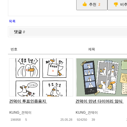
추천
비
2
목록
댓글
0
번호
제목
건덕이 투표인증용지
건덕이 만년 다이어리 양식
KUNG_건덕이
KUNG_건덕이
196958
5
25.05.28
924250
39