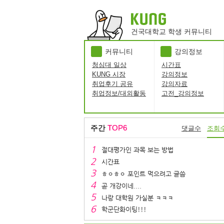
건국대학교 학생 커뮤니티
커뮤니티
강의정보
청심대 일상
시간표
KUNG 시장
강의정보
취업후기 공유
강의자료
취업정보/대외활동
고전_강의정보
주간
TOP6
댓글수
조회
절대평가인 과목 보는 방법
시간표
ㅎㅇㅎㅇ 포인트 먹으려고 글씀
곧 개강이네....
나랑 대학원 가실분 ㅋㅋㅋ
학군단화이팅!!!