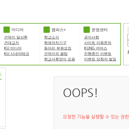
미디어
캠퍼스+
운영센터
건덕이 일상툰
학교소식
공지사항
건대교지
학생자치기구
사이트 이용문의
KU 미디어
동아리 부원모집
KUNG 커머스
KU 시네마테크
건덕이의 꿀팁
진행중인 이벤트
학교서류양식 모음
이벤트 당첨자 발표
수
OOPS!
요청한 기능을 실행할 수 있는 권한