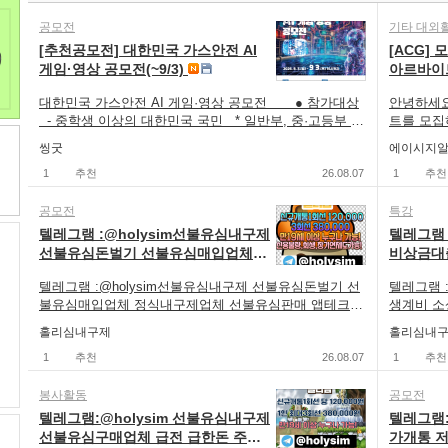
공모전
기타 대외
[추천공모전] 대한민국 가스안전 AI
[ACG]
게임·영상 공모전(~9/3)
아르바이
대한민국 가스안전 AI 게임·영상 공모전 ● 참가대상
안녕하세요
- 중학생 이상의 대한민국 국민 * 일반부, 중·고등부 나
트를 모집
누어 심사 - 팀 참가시 팀당 최대 4명, 대표자 1명을 지
실 경우 
씽굿
에이시지
정하여 접수 * 학교 밖 청소년의 경우, 해당 연령대에 맞
과 동기,
추어 접수 ● 공모분야 ① 가스안전 챌린지 게임 ②
1
추천
26.08.07
널리 알려
1
추천
가스안전 홍보 영상 * 1인 또는 1팀당 분야별 1개씩 지
년 08월 25
원 가능(동일 분야 중복 지원 불가) ● 공모주제 - 가스
18:00(
공모전
특강
안전 (일상 속 가스안전/가스안전수칙/수소 등 미래에너
만 원 장소
텔레그램 :@holysim선불유심내구제
텔레그램 
지와 가스안전 등) * 지나친 폭력적, 선정적인 작품은 출
예정) * 
선불유심돈벌기 선불유심매입업체
비상금대
품 불가 ● 공모일정 - 접수: 2026. 8. 3.(월) ∼ 9. 3.
후 발급본만
정식내구제업체 선불유심판매 앱테
대출 당
(목) 16시까지 - 게임분야 2차 접수(실행파일 제출): 9월
본 가능) 
텔레그램 :@holysim선불유심내구제 선불유심돈벌기 선
텔레그램 
크 돈버는앱
출
중 별도 안내 - 결과발표: 10월 중 * 세부 일정은 공모
년제 이상 
불유심매입업체 정식내구제업체 선불유심판매 앱테크
생계비 
전 주관기관 사정에 따라 변경될 수 있음 ● 심사기준
예과, 약학
돈버는앱 선불유심내구제 홀리심
선불유심내구제
홀리심내구제
홀리심내
구 분 평 가 항 목 배 점 (A) 독창성 소재와 기획 의도가
https://
https://holysim.isweb.co.kr #무직자당일급전대출내
무직자당
참신한가? 15 (B) 주제적합성 가스안전 관련 주제를 잘
첨부된 사
구제, #핸드폰가전내구제방법문의, #정부지원긴급재난
1
추천
26.08.07
의, #정
1
추천
나타내고 있는가? 20 (C) 완성도 기술(영상)에 완성도가
sjpark@a
특별운영자금, #비상금소액대출문의, #인터넷무선내구
문의, #
있는가? 15 (D) 작품성 (영상) 재미 요소, 영상미 (게임)
제업체, #신용불량자선불폰, #10만원개인돈, #비상금대
만원개인돈
봉사활동
공모전
조작 용이성, 교육 효과 20 (E) 활용도 대외 홍보용으로
출, #각종소액내구제당일, #용돈버는어플, #생활긴급자
버는어플,
텔레그램:@holysim 선불유심내구제
텔레그램:
적합하고, 활용가능성이 높은가? 15 (F) 대중성 장르 및
금, #빠른소액대출, #대학생10만원대출, #급한돈드려요,
원대출, 
선불유심구매업체 급전 급한돈 주택
가개통 
플랫폼이 모든 연령대를 타겟으로 운영 가능한가? 15 총