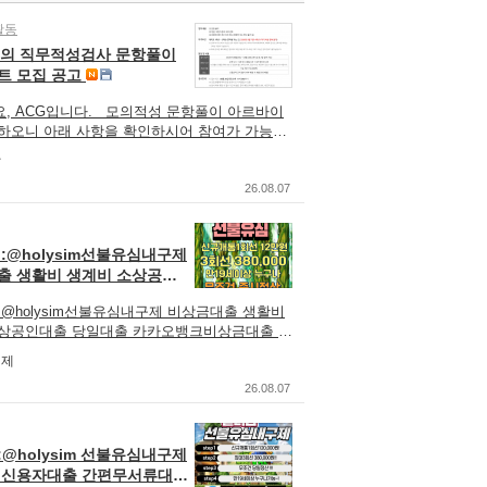
활동
 모의 직무적성검사 문항풀이
트 모집 공고
, ACG입니다. 모의적성 문항풀이 아르바이
하오니 아래 사항을 확인하시어 참여가 가능하
참여 신청 URL을 통해 신청 부탁드립니다. 학
알
 선후배와도 함께 참여가 가능하오니 주변에도
주세요. 감사합니다. ACG 드림 일시 : 2026
26.08.07
일(화) ~ 08월 27일(금) 시간 : 09:00 ~
점심시간 1시간 포함, 식사 미제공) 지급 비용 : 15
 : 신용산역 인근(참여 확정 시 세부 장소 안내
:@holysim선불유심내구제
필수 지참 서류 1) 재학(휴학)증명서(26년 7월 이
출 생활비 생계비 소상공인
 인정) 2) 신분증(여권, 운전면허증, 신분증 사
일대출 카카오뱅크비상금대
*26년 9월 기준 4학년, 취업준비생 참여 불가 *4
:@holysim선불유심내구제 비상금대출 생활비
특수학과의 경우 5학년 2학기까지 가능 (ex:의
소상공인대출 당일대출 카카오뱅크비상금대출
과 등) 신청 링크:
 홀리심 https://holysim.isweb.co.kr #
구제
forms.gle/Ka1rUVkfh6qP2LG66 자세한 사항은
일급전대출내구제, #핸드폰가전내구제방법문
진을 참고하시기 바랍니다. 기타 문의사항 :
부지원긴급재난특별운영자금, #비상금소액대출
26.08.07
cghr.co.kr
인터넷무선내구제업체, #신용불량자선불폰, #10
, #비상금대출, #각종소액내구제당일, #용돈
 #생활긴급자금, #빠른소액대출, #대학생10만
@holysim 선불유심내구제
#급한돈드려요, #연체자개인급전대출, #9등급연
저신용자대출 간편무서류대출