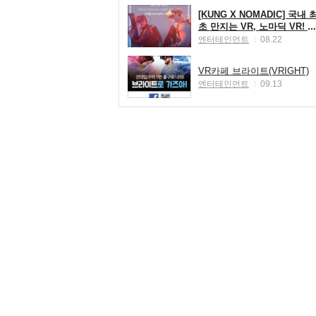
[KUNG X NOMADIC] 국내 
초 만지는 VR, 노마딕 VR! ☆
신개념 체감 VR 노마딕 50%
엔터테인먼트
08.22
할인 이벤트☆
VR카페 브라이트(VRIGHT)
엔터테인먼트
09.13