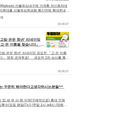
출, #청년비상금대출, #소상공인긴급지원자
현금화 통신연체 휴대폰내구
대출저신용, #20만원내구제, #당일대출대부, #
@holysim 선불유심내구제 가개통 저신용자대
돌
출, #무방문무서류대출, #긴급회복자금, #만
서류대출 선불유심현금화 통신연체 휴대폰내구
급전대출, #무직자모바일소액대출, #무소득대
 선불유심내구제 홀리심
구제
 #가전내구제당일, #대포폰선불유심매입, #전
/holysim.isweb.co.kr #무직자당일급전대출내구
금대출, #근로복지공단긴급생계비대출, #무
드폰가전내구제방법문의, #정부지원긴급재난특
26.08.07
일대출, #유심칩매입문의, #무서류당일소액
, #비상금소액대출문의, #인터넷무선내구제
카카오톡비상금대출, #병사소액급전대출, #현역
신용불량자선불폰, #10만원개인돈, #비상금대출,
액대출, #돈쉽게버는앱, #선불유심내구제란,
내구제당일, #용돈버는어플, #생활긴급자금, #
 '고립·은둔 청년’ 리네이밍
전내구제문의, #상조내구제방법, #대학생대출
출, #대학생10만원대출, #급한돈드려요, #연
고·은 이름을 찾습니다」 명
 #핸드폰소액결제대출, #무직자무서류소액대
전대출, #9등급연체자작업대출, #청년비상금
!(~8/10)
국당일급전해결, #저신용자비상금소액대출, #신
소상공인긴급지원자금, #작업대출저신용, #20만
'고립·은둔 청년’ 리네이밍 공모전 「고·은 이름
불유심, #비대면30만원당일대출, #선불유심
 #당일대출대부, #야간소액대출, #무방문무서
다」 명칭 공개투표! 공모전 1차 심사를 통과
#10등급연체자무직자작업대출, #당일모바일대
#긴급회복자금, #만19세당일급전대출, #무직자
명칭을 대상으로 온라인 공개투표를 진행합니다.
불자휴대폰소액대출, #소액당일급전대출, #무서
대출, #무소득대학생대출, #가전내구제당일,
- 2026. 8. 4.(화) ~ 8. 10.(월) / 7일간 ●
출, #핸드폰유심가전내구제방법, #정부지원
불유심매입, #전국민생계자금대출, #근로복지
선정 방식 - 전문가 심사 50% - 도민 공개 투표
26.08.07
대출, #바로급전드려요, #특례보증긴급대출,
계비대출, #무직비상금당일대출, #유심칩매
 반영하여 최종 명칭을 선정합니다. ● 이벤트 경
소액급전대출문의, #가전제품내구제당일, #무직
#무서류당일소액대출, #카카오톡비상금대출, #
의민족 상품권 20,000원권 10명 - 메가커피 아이
디
액대출, #신용불량자긴급지원금, #연체자당
전대출, #현역병사당일소액대출, #돈쉽게버
노 150명 ● 참여 방법 ① 공모전 명칭 투표
는 꾸준히 해야한다고생각하시는분들^^
출, #대포유심가격, #긴급생계자금대출지원,
선불유심내구제란, #신불자급전내구제문의, #상
소창에 ‘bit.ly/고은이름투표참여’ 검색 or ‘경기청
활비대출, #긴급생계비지원소액대출, #휴대폰
법, #대학생대출가능한곳, #핸드폰소액결제
인 배너 클릭 후 투표하기 ② 인스타그램
면, #군미필대학생작업대출, #현역군인소액
무직자무서류소액대출, #전국당일급전해결, #저
ithme 「고은 이름 투표하자」게시글에 고립·은
모 집 세 부 사 항 지역(구체적으로) 홍대 인원
소액대출무직자내구제, #긴급운영자금, #착한대
금소액대출, #신용불량자선불유심, #비대면
응원 등 자유 댓글 남기기 ③ 댓글 인증샷 첨부
임횟수/요일 평일(7시) /주말 1시 or4시 (정해서
출, #유심재테크추천, #비대면소액대출정보,
일대출, #선불유심삽니다, #10등급연체자무직
제출하기 - 투표 페이지 하단에서 바로 응모 가
) 스터디커리큘럼 공모전명 직장인분들이나
라인비대면대출, #연체자무직자면허증대출, #
, #당일모바일대출, #신불자휴대폰소액대출,
ps://forms.gle/4qcu4NQEkRtrt6Ae8 ※ 투표는
그리고 영어공부는 해야했는데.용기없어서 말