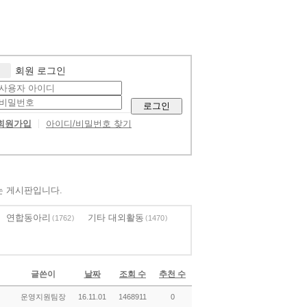
회원 로그인
로그인
회원가입
아이디/비밀번호 찾기
는 게시판입니다.
연합동아리
기타 대외활동
1762
1470
글쓴이
날짜
조회 수
추천 수
운영지원팀장
16.11.01
1468911
0