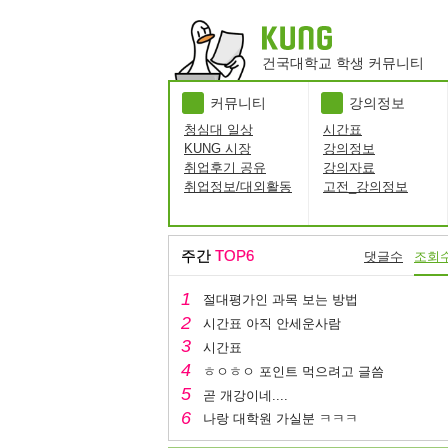
건국대학교 학생 커뮤니티
커뮤니티
강의정보
청심대 일상
시간표
KUNG 시장
강의정보
취업후기 공유
강의자료
취업정보/대외활동
고전_강의정보
주간
TOP6
댓글수
조회
절대평가인 과목 보는 방법
시간표 아직 안세운사람
시간표
ㅎㅇㅎㅇ 포인트 먹으려고 글씀
곧 개강이네....
나랑 대학원 가실분 ㅋㅋㅋ