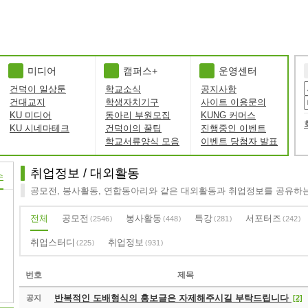
미디어
캠퍼스+
운영센터
건덕이 일상툰
학교소식
공지사항
건대교지
학생자치기구
사이트 이용문의
KU 미디어
동아리 부원모집
KUNG 커머스
KU 시네마테크
건덕이의 꿀팁
진행중인 이벤트
학교서류양식 모음
이벤트 당첨자 발표
취업정보 / 대외활동
수
공모전, 봉사활동, 연합동아리와 같은 대외활동과 취업정보를 공유하
전체
공모전
봉사활동
특강
서포터즈
2546
448
281
242
취업스터디
취업정보
225
931
번호
제목
반복적인 도배형식의 홍보글은 자제해주시길 부탁드립니다
공지
[2]