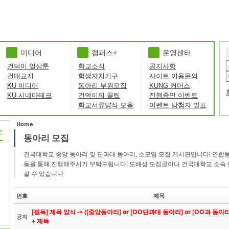
미디어
캠퍼스+
운영센터
건덕이 일상툰
학교소식
공지사항
건대교지
학생자치기구
사이트 이용문의
KU 미디어
동아리 부원모집
KUNG 커머스
KU 시네마테크
건덕이의 꿀팁
진행중인 이벤트
학교서류양식 모음
이벤트 당첨자 발표
Home
수
동아리 모집
Sketchbook5, 스케치북5
Sketchbook5, 스케치북5
건국대학교 중앙 동아리 및 단과대 동아리, 소모임 모집 게시판입니다! 연합
동을 통해 진행해주시기 부탁드립니다! 도배성 모집글이나 건국대학교 소속 
갈 수 있습니다
번호
제목
[필독] 제목 양식 -> ([중앙동아리] or [OO단과대 동아리] or [OO과 동아리
공지
+ 제목