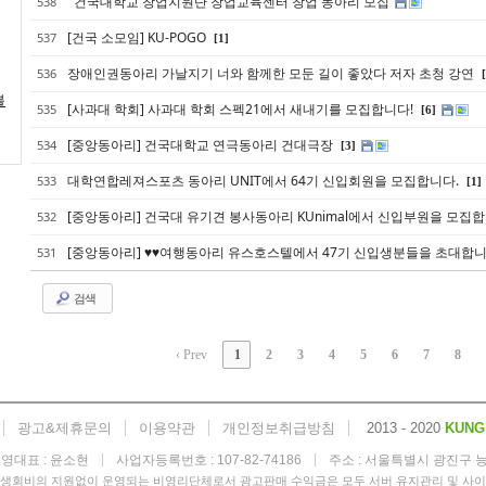
건국대학교 창업지원단 창업교육센터 창업 동아리 모집
538
[건국 소모임] KU-POGO
537
[1]
장애인권동아리 가날지기 너와 함께한 모둔 길이 좋았다 저자 초청 강연
536
블
[사과대 학회] 사과대 학회 스펙21에서 새내기를 모집합니다!
535
[6]
[중앙동아리] 건국대학교 연극동아리 건대극장
534
[3]
대학연합레져스포츠 동아리 UNIT에서 64기 신입회원을 모집합니다.
533
[1]
[중앙동아리] 건국대 유기견 봉사동아리 KUnimal에서 신입부원을 모집
532
[중앙동아리] ♥♥여행동아리 유스호스텔에서 47기 신입생분들을 초대합
531
검색
‹ Prev
1
2
3
4
5
6
7
8
광고&제휴문의
이용약관
개인정보취급방침
2013 - 2020
KUNG
영대표 : 윤소현
사업자등록번호 : 107-82-74186
주소 : 서울특별시 광진구 
학생회비의 지원없이 운영되는 비영리단체로서 광고판매 수익금은 모두 서버 유지관리 및 사