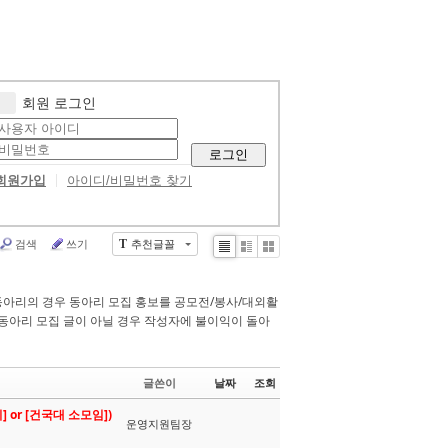
회원 로그인
로그인
회원가입
아이디/비밀번호 찾기
검색
쓰기
추천글꼴
T
Li
Zi
G
st
n
al
e
le
동아리의 경우 동아리 모집 홍보를 공모전/봉사/대외활
r
동아리 모집 글이 아닐 경우 작성자에 불이익이 돌아
y
글쓴이
날짜
조회
] or [건국대 소모임])
운영지원팀장