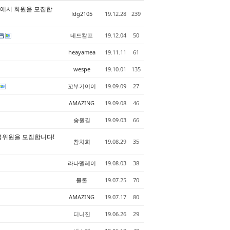
』에서 회원을 모집합
ldg2105
19.12.28
239
네드캄프
19.12.04
50
heayamea
19.11.11
61
wespe
19.10.01
135
꼬부기이이
19.09.09
27
AMAZING
19.09.08
46
송원길
19.09.03
66
영위원을 모집합니다!
참치회
19.08.29
35
라나델레이
19.08.03
38
물쿨
19.07.25
70
AMAZING
19.07.17
80
디니진
19.06.26
29