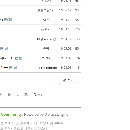
비소케
19.06.13
48
트로피칼123
19.06.12
99
릭토
19.05.20
38
[4]
스펙21
19.03.13
126
18정외이다인
19.03.12
133
윤짱
19.03.08
80
합니다!
YENN
19.03.07
124
[1]
니다♥♥
mmnmmnmm
19.03.06
116
쓰기
9
10
...
28
Next ›
 Community
, Powered by XpressEngine
능동로 120 건국대학교 제1학생회관 306호
이트 운영비용으로 사용되고 있습니다.