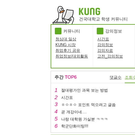
건국대학교 학생 커뮤니티
커뮤니티
강의정보
청심대 일상
시간표
KUNG 시장
강의정보
취업후기 공유
강의자료
취업정보/대외활동
고전_강의정보
주간
TOP6
댓글수
조회
절대평가인 과목 보는 방법
시간표
ㅎㅇㅎㅇ 포인트 먹으려고 글씀
곧 개강이네....
나랑 대학원 가실분 ㅋㅋㅋ
학군단화이팅!!!