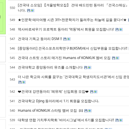
Sketchbook5, 스케치북5
Sketchbook5, 스케치북5
[건국대 소모임] 【겨울방학모집】 건대 배드민턴 동아리 『건국스매싱
550
니다.
★인문학 테마여행 시즌 3!!!<천문학자가 들려주는 하늘에 길을 묻다>!★
549
역사바로세우기 프로젝트 동아리 ‘역동’에서 회원을 모집합니다!
548
건국대 기독교 동아리 DSM !!
547
[중앙동아리] 건국스포츠의학연구회(KSM)에서 신입부원을 모집합니다!!
546
건국대 스트릿 스토리 매거진 Humans of KONKUK 멤버 모집
545
건국대학교 중앙동아리 뮤즈를 소개합니다
544
더 나은 학교와 사회를 꿈꾸는 '건국대학교 학생자치도서관'에서 신입 운
543
❤️건국대 강연동아리 '레뮤제' 신입회원 모집❤️
542
건국대학교 DJing 동아리에서 1기 회원을 모집합니다.
541
Humans of KONKUK 스타팅 멤버 모집
540
[1]
대학생 연합 가치투자학회 '바이시그널'에서 6기를 모집합니다!!
539