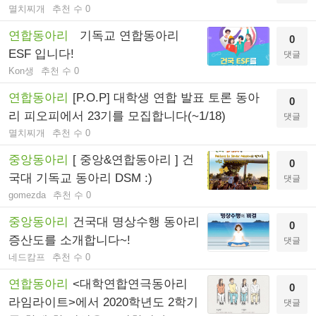
멸치찌개
추천 수 0
연합동아리
기독교 연합동아리
0
ESF 입니다!
댓글
Kon생
추천 수 0
연합동아리
[P.O.P] 대학생 연합 발표 토론 동아
0
리 피오피에서 23기를 모집합니다(~1/18)
댓글
멸치찌개
추천 수 0
중앙동아리
[ 중앙&연합동아리 ] 건
0
국대 기독교 동아리 DSM :)
댓글
gomezda
추천 수 0
중앙동아리
건국대 명상수행 동아리
0
증산도를 소개합니다~!
댓글
네드캄프
추천 수 0
연합동아리
<대학연합연극동아리
0
라임라이트>에서 2020학년도 2학기
댓글