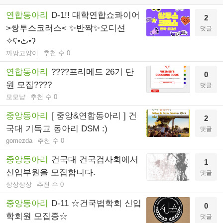
연합동아리
D-1!! 대학연합쇼콰이어
2
>쌍투스코러스< ✨반짝✨오디션
댓글
✧ʕ•ٹ•ʔ
까망고양이
추천 수 0
연합동아리
????프리메드 26기 단
0
원 모집????
댓글
모모냥
추천 수 0
중앙동아리
[ 중앙&연합동아리 ] 건
2
국대 기독교 동아리 DSM :)
댓글
gomezda
추천 수 0
중앙동아리
건국대 건국검사회에서
1
신입부원을 모집합니다.
댓글
상상상상
추천 수 0
중앙동아리
D-11 ☆건국법학회 신입
0
학회원 모집중☆
댓글