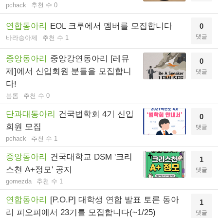
pchack
추천 수 0
연합동아리
EOL 크루에서 멤버를 모집합니다
0
댓글
바라승아제
추천 수 1
중앙동아리
중앙강연동아리 [레뮤
0
제]에서 신입회원 분들을 모집합니
댓글
다!
봄롬
추천 수 0
단과대동아리
건국법학회 4기 신입
0
회원 모집
댓글
pchack
추천 수 1
중앙동아리
건국대학교 DSM '크리
1
스천 A+정모' 공지
댓글
gomezda
추천 수 1
연합동아리
[P.O.P] 대학생 연합 발표 토론 동아
1
리 피오피에서 23기를 모집합니다(~1/25)
댓글