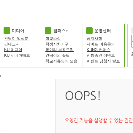
미디어
캠퍼스+
운영센터
건덕이 일상툰
학교소식
공지사항
건대교지
학생자치기구
사이트 이용문의
KU 미디어
동아리 부원모집
KUNG 커머스
KU 시네마테크
건덕이의 꿀팁
진행중인 이벤트
학교서류양식 모음
이벤트 당첨자 발표
수
OOPS!
요청한 기능을 실행할 수 있는 권한