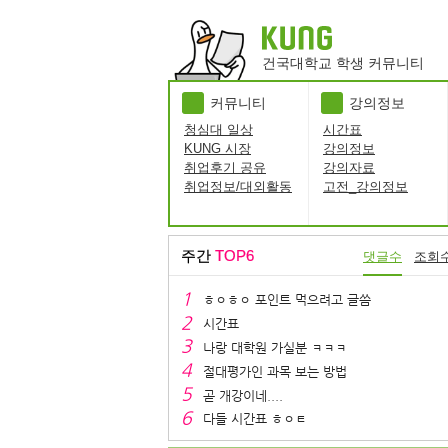
건국대학교 학생 커뮤니티
커뮤니티
강의정보
청심대 일상
시간표
KUNG 시장
강의정보
취업후기 공유
강의자료
취업정보/대외활동
고전_강의정보
주간
TOP6
댓글수
조회
ㅎㅇㅎㅇ 포인트 먹으려고 글씀
시간표
나랑 대학원 가실분 ㅋㅋㅋ
절대평가인 과목 보는 방법
곧 개강이네....
다들 시간표 ㅎㅇㅌ