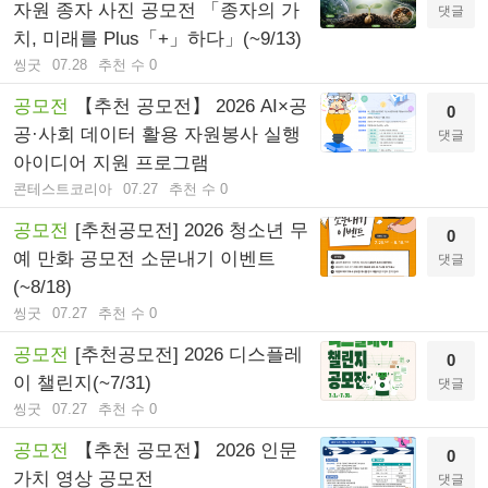
자원 종자 사진 공모전 「종자의 가
댓글
치, 미래를 Plus「+」하다」(~9/13)
씽굿
07.28
추천 수 0
공모전
【추천 공모전】 2026 AI×공
0
공·사회 데이터 활용 자원봉사 실행
댓글
아이디어 지원 프로그램
콘테스트코리아
07.27
추천 수 0
공모전
[추천공모전] 2026 청소년 무
0
예 만화 공모전 소문내기 이벤트
댓글
(~8/18)
씽굿
07.27
추천 수 0
공모전
[추천공모전] 2026 디스플레
0
이 챌린지(~7/31)
댓글
씽굿
07.27
추천 수 0
공모전
【추천 공모전】 2026 인문
0
가치 영상 공모전
댓글