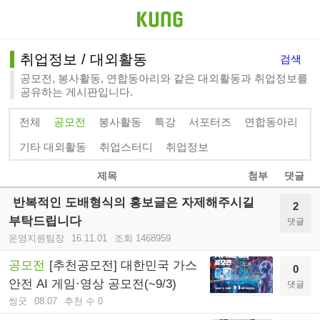
취업정보 / 대외활동
검색
공모전, 봉사활동, 연합동아리와 같은 대외활동과 취업정보를
공유하는 게시판입니다.
전체
공모전
봉사활동
특강
서포터즈
연합동아리
기타 대외활동
취업스터디
취업정보
제목
첨부
댓글
반복적인 도배형식의 홍보글은 자제해주시길
2
부탁드립니다
댓글
운영지원팀장
16.11.01
조회 1468959
공모전
[추천공모전] 대한민국 가스
0
안전 AI 게임·영상 공모전(~9/3)
댓글
씽굿
08.07
추천 수 0