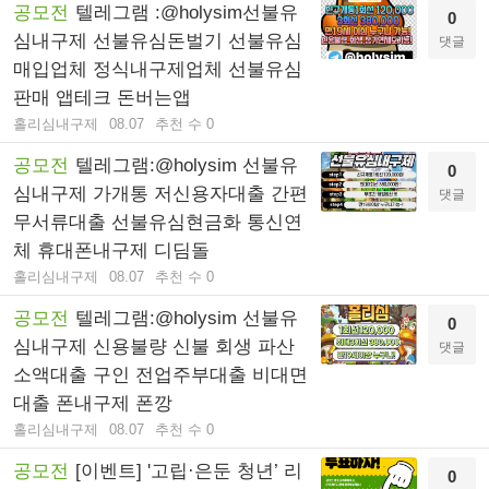
공모전
텔레그램 :@holysim선불유
0
심내구제 선불유심돈벌기 선불유심
댓글
매입업체 정식내구제업체 선불유심
판매 앱테크 돈버는앱
홀리심내구제
08.07
추천 수 0
공모전
텔레그램:@holysim 선불유
0
심내구제 가개통 저신용자대출 간편
댓글
무서류대출 선불유심현금화 통신연
체 휴대폰내구제 디딤돌
홀리심내구제
08.07
추천 수 0
공모전
텔레그램:@holysim 선불유
0
심내구제 신용불량 신불 회생 파산
댓글
소액대출 구인 전업주부대출 비대면
대출 폰내구제 폰깡
홀리심내구제
08.07
추천 수 0
공모전
[이벤트] '고립·은둔 청년’ 리
0