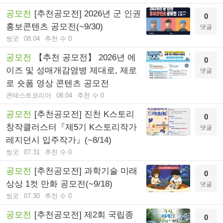
공모전
[추천공모전] 2026년 군 인권
0
홍보콘텐츠 공모전(~9/30)
댓글
씽굿
08.04
추천 수 0
공모전
【추천 공모전】 2026년 에
0
이즈 및 성매개감염병 제대로, 제로
댓글
로 숏폼 영상 콘텐츠 공모전
콘테스트코리아
08.04
추천 수 0
공모전
[추천공모전] 진천 K스토리
0
창작클러스터『제5기 K스토리작가
댓글
레지던시 입주작가』(~8/14)
씽굿
07.31
추천 수 0
공모전
[추천공모전] 과학기술 미래
0
상상 1컷 만화 공모전(~9/18)
댓글
씽굿
07.30
추천 수 0
공모전
[추천공모전] 제2회 국립종
0