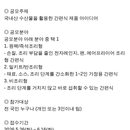
◎
공모주제
국내산 수산물을 활용한 간편식 제품 아이디어
◎
공모분야
공모분야 아래 분야 중 택
1
1.
원팩
/
즉석조리형
-
손질
,
조리 부담을 줄인 전자레인지
,
팬
,
에어프라이어 조리
형 간편식
2.
밀키트
/
반조리형
-
재료
,
소스
,
조리 단계를 간소화한
1~2
인 가정용 간편식
3.
비조리형
-
조리 단계를 거치지 않고 바로 섭취할 수 있는 간편식
◎
참가대상
전 국민 누구나
(
개인 또는
3
인이내 팀
)
◎
접수기간
2026.5.26(
화
) ~ 6.16(
화
)