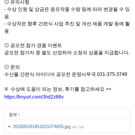
◎
유의사항
-
수상
인원
및
상금은
응모작품
수량
등에
따라
변경될
수
있
음
-
수상작은
향후
간편식
사업
추진
및
개선
제품
개발
등에
활
용
◎
공모전
참가 경품 이벤트
공모전
참가자
중
별도
선정하여
소정의
상품을
지급합니다
.
◎
문의
수산물
간편식
아이디어
공모전
운영사무국
031-375-3749
※
수상에 도움이 되는 정보
,
후기를 참고하세요
>>
https://tinyurl.com/3hd2z88v
첨부
1
202605261851021074655.jpg
440.7KB