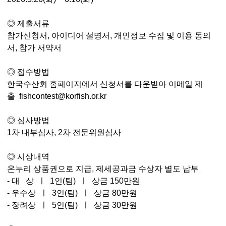
◎
제출서류
참가신청서
,
아이디어
설명서
,
개인정보
수집
및
이용
동의
서
,
참가
서약서
◎ 접수방법
한국수산회
홈페이지에서
신청서를
다운받아
이메일
제
출
fishcontest@korfish.or.kr
◎ 심
사방법
1
차
내부심사
, 2
차
전문위원심사
◎ 시상내역
온누리
상품권으로
지급
,
제세공과금
수상자
별도
납부
-
대
상
ㅣ
1
인
(
팀
)
ㅣ
상금
150
만원
-
우수상
ㅣ
3
인
(
팀
)
ㅣ
상금
80
만원
-
장려상
ㅣ
5
인
(
팀
)
ㅣ
상금
30
만원