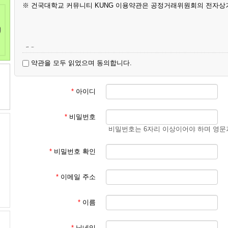
※ 건국대학교 커뮤니티 KUNG 이용약관은 공정거래위원회의 전자상
개요
약관을 모두 읽었으며 동의합니다.
제 1 장 (총칙)
*
아이디
제 1 조(목적)
*
비밀번호
비밀번호는 6자리 이상이어야 하며 영문
이 약관은 건국대학교 커뮤니티 KUNG이 운영하는 KUNG에서 (이하 “
스(이하 “서비스”라 한다)를 이용함에 있어 KUNG과 이용자의 권리․
*
비밀번호 확인
*
이메일 주소
제 2 조(정의)
*
이름
이 약관에서 사용하는 용어의 정의는 다음 각 호와 같다.
*
닉네임