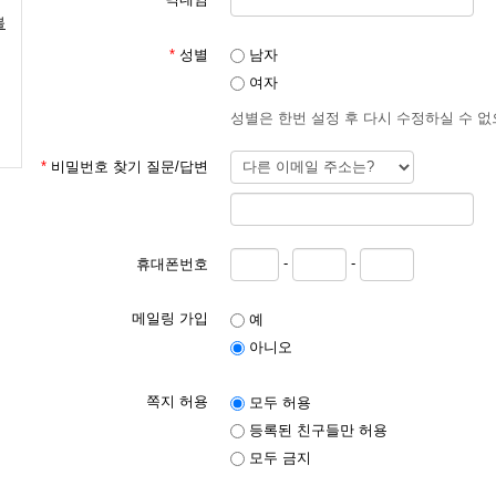
블
① “서비스”라 함은 이용되어지는 통신기기나 단말기 (PC 혹은 휴대형
없이 “이
*
성별
남자
용자”가 이용할 수 있는“KUNG”관련 제반 서비스를 의미한다.
여자
성별은 한번 설정 후 다시 수정하실 수 
② “이용자”란 “KUNG”에 접속하여 이 약관에 따라 “KUNG”이 
다.
*
비밀번호 찾기 질문/답변
③ “회원”이라 함은 “KUNG”에 회원등록을 한 자로서, 계속적으로 
는 자를 말한다.
-
-
휴대폰번호
④ “비회원”이라 함은 회원에 가입하지 않고 “KUNG”이 제공하는 서
메일링 가입
예
아니오
⑤ “이용계약”이라 함은 “KUNG”의 서비스 이용과 관련하여 “KUNG
쪽지 허용
모두 허용
등록된 친구들만 허용
⑥ “아이디 (ID)" 라 함은 “회원”의 식별과 서비스 이용을 위하여 “
모두 금지
의 조합