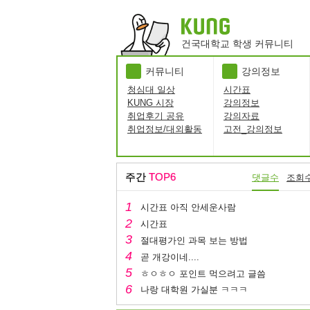
건국대학교 학생 커뮤니티
커뮤니티
강의정보
청심대 일상
시간표
KUNG 시장
강의정보
취업후기 공유
강의자료
취업정보/대외활동
고전_강의정보
주간
TOP6
댓글수
조회
시간표 아직 안세운사람
시간표
절대평가인 과목 보는 방법
곧 개강이네....
ㅎㅇㅎㅇ 포인트 먹으려고 글씀
나랑 대학원 가실분 ㅋㅋㅋ