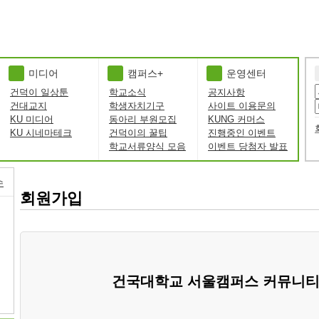
미디어
캠퍼스+
운영센터
건덕이 일상툰
학교소식
공지사항
건대교지
학생자치기구
사이트 이용문의
KU 미디어
동아리 부원모집
KUNG 커머스
KU 시네마테크
건덕이의 꿀팁
진행중인 이벤트
학교서류양식 모음
이벤트 당첨자 발표
수
회원가입
건국대학교 서울캠퍼스 커뮤니티 