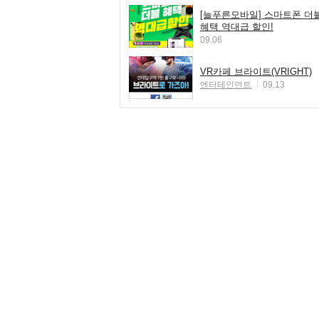
[늘푸른모바일] 스마트폰 더
혜택 역대급 할인!
09.06
VR카페 브라이트(VRIGHT)
엔터테인먼트
09.13