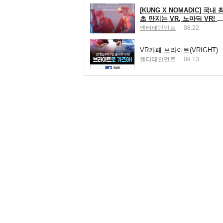
[KUNG X NOMADIC] 국내 
초 만지는 VR, 노마딕 VR! ☆
신개념 체감 VR 노마딕 50%
엔터테인먼트
08.22
할인 이벤트☆
VR카페 브라이트(VRIGHT)
엔터테인먼트
09.13