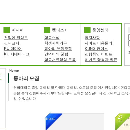
미디어
캠퍼스+
운영센터
건덕이 일상툰
학교소식
공지사항
건대교지
학생자치기구
사이트 이용문의
KU 미디어
동아리 부원모집
KUNG 커머스
KU 시네마테크
건덕이의 꿀팁
진행중인 이벤트
학교서류양식 모음
이벤트 당첨자 발표
Home
수
동아리 모집
Sketchbook5, 스케치북5
Sketchbook5, 스케치북5
건국대학교 중앙 동아리 및 단과대 동아리, 소모임 모집 게시판입니다! 연합
동을 통해 진행해주시기 부탁드립니다! 도배성 모집글이나 건국대학교 소속 
갈 수 있습니다
27
Notice
FEB
185