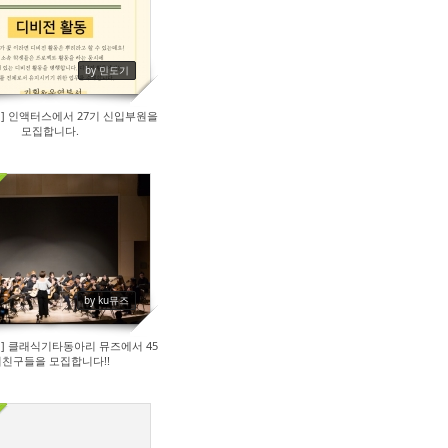
by 민도기
] 인액터스에서 27기 신입부원을
모집합니다.
183
by ku뮤즈
] 클래식기타동아리 뮤즈에서 45
친구들을 모집합니다!!