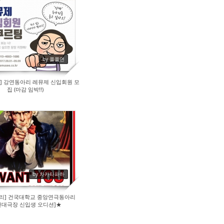
183
by 쫄쫄면
] 강연동아리 레뮤제 신입회원 모
집 (마감 임박!!)
371
by 차카타파하
리] 건국대학교 중앙연극동아리
건대극장 신입생 오디션]★