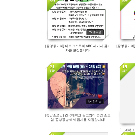
OCT
OCT
198
by @주원
[중앙동아리] 마르크스주의 ABC 세미나 참가
[중앙동아리] IF
자를 모집합니다!
21
19
SEP
SEP
695
by 하티손
[중앙소모임] 건국대학교 길고양이 중앙 소모
임 '꽁냥꽁냥'에서 집사를 모집합니다!
건국대학교 
모집합니