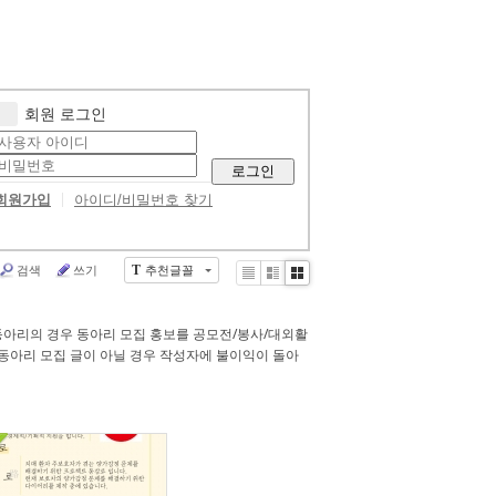
회원 로그인
로그인
회원가입
아이디/비밀번호 찾기
검색
쓰기
추천글꼴
T
Li
Zi
G
st
n
al
e
le
동아리의 경우 동아리 모집 홍보를 공모전/봉사/대외활
r
동아리 모집 글이 아닐 경우 작성자에 불이익이 돌아
y
326