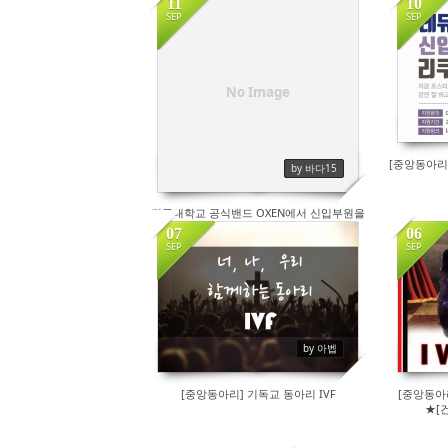
11
10
SEP
SEP
245
No Image
[중앙동아리
by 바다15
건국대학교 공식밴드 OXEN에서 신입부원을
모집합니다!(나이제한 없음)
07
06
SEP
SEP
199
by 아벱
[중앙동아리] 기독교 동아리 IVF
[중앙동아
★[