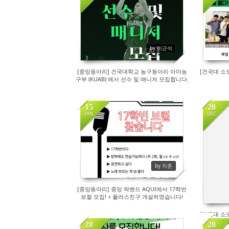
275
by 이근석
[중앙동아리] 건국대학교 농구동아리 아마농
[건국대 소
구부 (KUAB) 에서 선수 및 매니저 모집합니다.
15
28
JAN
DEC
267
by 치춘
[중앙동아리] 중앙 락밴드 AQUI에서 17학번
보컬 모집! + 플러스친구 개설하였습니다!
[건국대 소
28
28