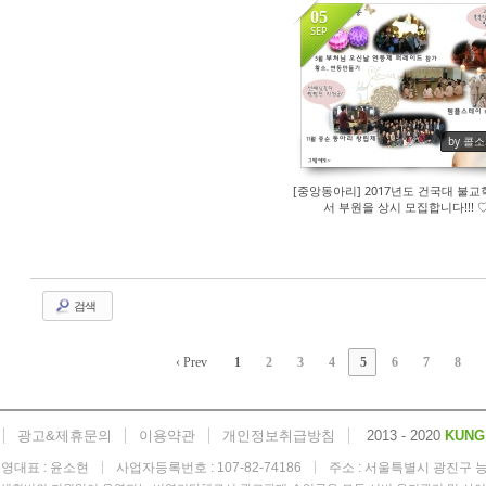
05
SEP
177
by 콜
[중앙동아리] 2017년도 건국대 불
서 부원을 상시 모집합니다!!! 
검색
‹ Prev
1
2
3
4
5
6
7
8
광고&제휴문의
이용약관
개인정보취급방침
2013 - 2020
KUNG
영대표 : 윤소현
사업자등록번호 : 107-82-74186
주소 : 서울특별시 광진구 