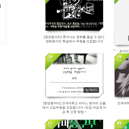
552
최
by 쿠와아앙
[중앙동아리] 혼자서는 영화를 즐길 수 없다.
영화동아리 햇살에서 부원을 모집합니다!
[중앙동아리
20
19
FEB
FEB
351
by Neits
[중앙동아리] 건국대학교 피아노 동아리 선율
건국대학
에서 신입부원을 모집합니다! <모집 마감 & 마
감 후 신청 방법 >
12
09
FEB
FEB