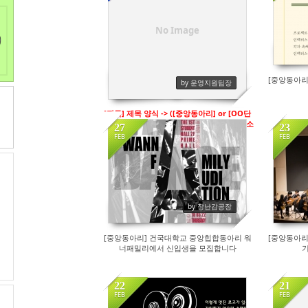
Sketchbook5, 스케치북5
Sketchbook5, 스케치북5
No Image
[중앙동아리
by 운영지원팀장
[필독] 제목 양식 -> ([중앙동아리] or [OO단
과대 동아리] or [OO과 동아리] or [건국대 소
27
23
모임]) + 제목
FEB
FEB
240
by 장난감공장
[중앙동아리] 건국대학교 중앙힙합동아리 워
[중앙동아리
너패밀리에서 신입생을 모집합니다
기
22
21
FEB
FEB