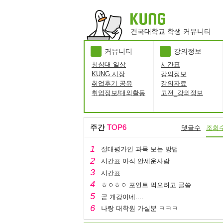
건국대학교 학생 커뮤니티
커뮤니티
강의정보
청심대 일상
시간표
KUNG 시장
강의정보
취업후기 공유
강의자료
취업정보/대외활동
고전_강의정보
주간
TOP6
댓글수
조회
절대평가인 과목 보는 방법
시간표 아직 안세운사람
시간표
ㅎㅇㅎㅇ 포인트 먹으려고 글씀
곧 개강이네....
나랑 대학원 가실분 ㅋㅋㅋ