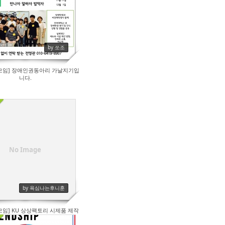
190
by 쏘조
모임] 장애인권동아리 가날지기입
니다.
294
No Image
by 욕심나는후니훈
모임] KU 상상팩토리 시제품 제작
지원사업 팀원 모집