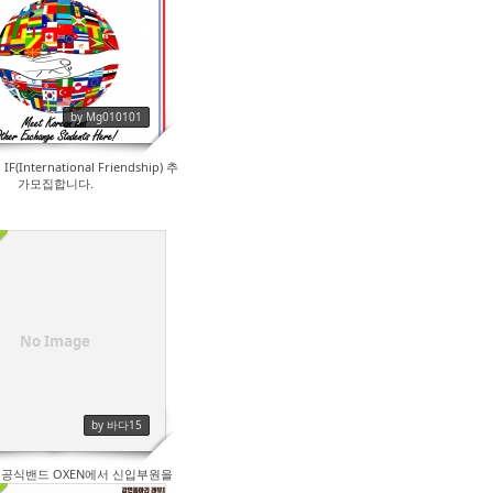
508
by Mg010101
(International Friendship) 추
가모집합니다.
304
No Image
by 바다15
공식밴드 OXEN에서 신입부원을
다! (베이스랑 드럼 급구♡)