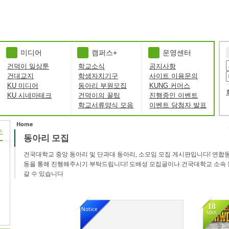
미디어
캠퍼스+
운영센터
건덕이 일상툰
학교소식
공지사항
건대교지
학생자치기구
사이트 이용문의
KU 미디어
동아리 부원모집
KUNG 커머스
KU 시네마테크
건덕이의 꿀팁
진행중인 이벤트
학교서류양식 모음
이벤트 당첨자 발표
Home
수
동아리 모집
Sketchbook5, 스케치북5
Sketchbook5, 스케치북5
건국대학교 중앙 동아리 및 단과대 동아리, 소모임 모집 게시판입니다! 연합
동을 통해 진행해주시기 부탁드립니다! 도배성 모집글이나 건국대학교 소속 
갈 수 있습니다
18
Notice
MAR
185