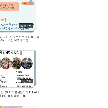
207
by 로이전
임] 재미지게 책 읽는 문화를 만들
, 독서소모임 뿍뿍이 모집
212
by 준경
건국대학교 봉사동아리 'KUSA'에
서 56기를 모집합니다!!