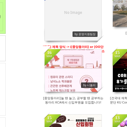
Sketchbook5, 스케치북5
Sketchbook5, 스케치북5
No Image
by 운영지원팀장
[필독] 제목 양식 -> ([중앙동아리] or [OO단
과대 동아리] or [OO과 동아리] or [건국대 소
16
15
모임]) + 제목
MAR
MAR
389
by 니플러
[중앙동아리]놀 땐 놀고, 공부할 땐 공부하는
[건국대 재
동아리 KCA에서 신입부원을 모집합니다!
문단 KU C
15
13
MAR
MAR