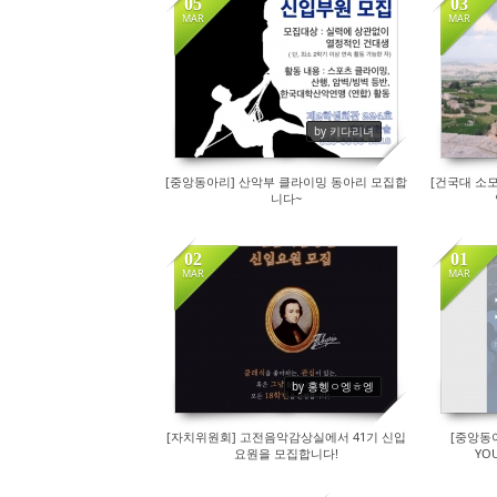
05
03
MAR
MAR
196
by 키다리녀
[중앙동아리] 산악부 클라이밍 동아리 모집합
[건국대 소
니다~
02
01
MAR
MAR
244
by 홍헹ㅇ엥ㅎ엥
[자치위원회] 고전음악감상실에서 41기 신입
[중앙동
요원을 모집합니다!
YOU