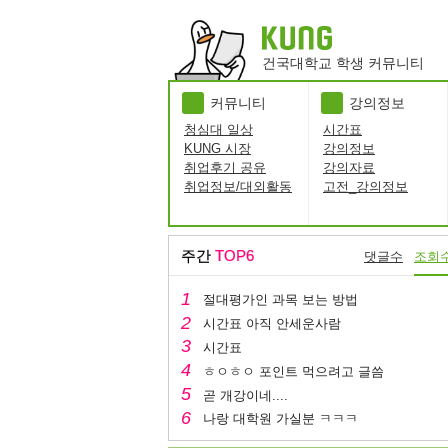
건국대학교 학생 커뮤니티
커뮤니티
강의정보
청심대 일상
시간표
KUNG 시장
강의정보
취업후기 공유
강의자료
취업정보/대외활동
고전_강의정보
주간
TOP6
댓글수
조회
절대평가인 과목 보는 방법
시간표 아직 안세운사람
시간표
ㅎㅇㅎㅇ 포인트 먹으려고 글씀
곧 개강이네....
나랑 대학원 가실분 ㅋㅋㅋ