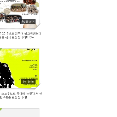
131
by 콜소사
] 2017년도 건국대 불교학생회에
원을 상시 모집합니다!!! ♡♥
224
by hjmin
 스노우보드 동아리 '눈꽃'에서 신
입부원을 모집합니다!