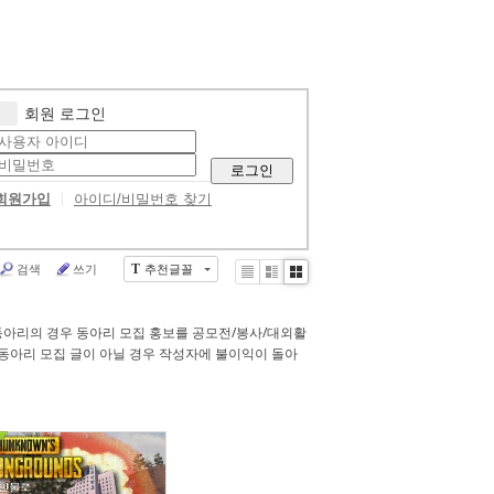
회원 로그인
로그인
회원가입
아이디/비밀번호 찾기
검색
쓰기
추천글꼴
T
Li
Zi
G
st
n
al
e
le
동아리의 경우 동아리 모집 홍보를 공모전/봉사/대외활
r
동아리 모집 글이 아닐 경우 작성자에 불이익이 돌아
y
216