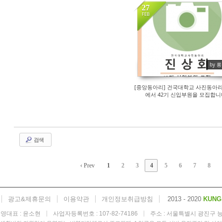
27
FEB
277
by 
[중앙동아리] 건국대학교 사진동아
에서 42기 신입부원을 모집합니
검색
‹ Prev
1
2
3
4
5
6
7
8
광고&제휴문의
이용약관
개인정보취급방침
2013 - 2020
KUNG
영대표 : 윤소현
사업자등록번호 : 107-82-74186
주소 : 서울특별시 광진구 