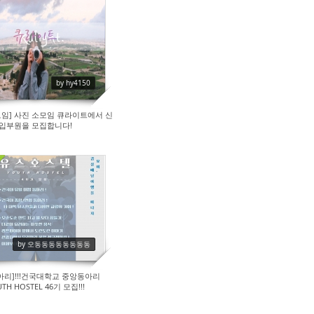
264
by hy4150
모임] 사진 소모임 큐라이트에서 신
입부원을 모집합니다!
370
by 오동동동동동동동동
아리]!!!건국대학교 중앙동아리
TH HOSTEL 46기 모집!!!