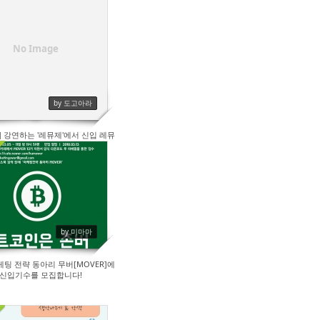
122
No Image
by 도고아라
 강연하는 '레뮤제'에서 신입 레뮤
지앙을 찾고 있습니다!
196
by 미마마
케팅 전략 동아리 무버[MOVER]에
 신입기수를 모집합니다!