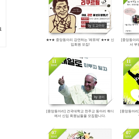
117
by 도고아라
블
★♥★ 중앙동아리 강연하는 '레뮤제' ★♥★ 신
[중앙동아리
입회원 모집!
서 부
11
11
MAR
MAR
105
by 권이
[중앙동아리] 건국대학교 천주교 동아리 쿼디
[중앙동아리]
에서 신입 회원님들을 모집합니다.
07
07
MAR
MAR