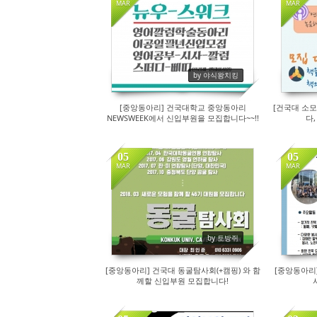
MAR
MAR
214
by 야식왕치킹
[중앙동아리] 건국대학교 중앙동아리
[건국대 소모
NEWSWEEK에서 신입부원을 모집합니다~~!!
다
05
05
MAR
MAR
258
by 토방쥐
[중앙동아리] 건국대 동굴탐사회(+캠핑) 와 함
[중앙동아리]
께할 신입부원 모집합니다!