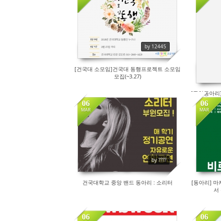
304
by 12445
[건국대 소모임]건국대 동행프로젝트 소모임
모집(~3.27)
[중앙동아리]
06
06
MAR
MAR
216
by ????
건국대학교 중앙 밴드 동아리 : 소리터
[동아리] 마
서
06
06