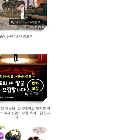
by 나가리나기리릴ㄹ
[중앙동아리] 태권도부
171
by KUCore
학생 자문단] 건국대학교 재학생 자
ore 에서 신입기수를 추가모집합니
다!