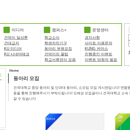
미디어
캠퍼스+
운영센터
건덕이 일상툰
학교소식
공지사항
건대교지
학생자치기구
사이트 이용문의
KU 미디어
동아리 부원모집
KUNG 커머스
KU 시네마테크
건덕이의 꿀팁
진행중인 이벤트
학교서류양식 모음
이벤트 당첨자 발표
Home
수
동아리 모집
Sketchbook5, 스케치북5
Sketchbook5, 스케치북5
건국대학교 중앙 동아리 및 단과대 동아리, 소모임 모집 게시판입니다! 연합
동을 통해 진행해주시기 부탁드립니다! 도배성 모집글이나 건국대학교 소속 
갈 수 있습니다
28
Notice
DEC
185