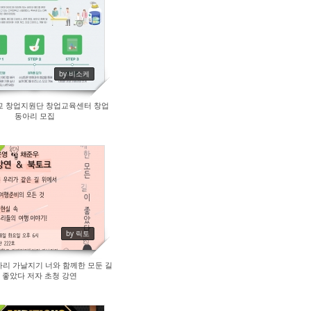
48
by 비소케
 창업지원단 창업교육센터 창업
동아리 모집
38
by 릭토
리 가날지기 너와 함께한 모둔 길
 좋았다 저자 초청 강연