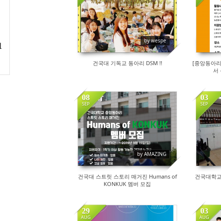
135
by wespe
최
건국대 기독교 동아리 DSM !!
[중앙동아리
서
08
03
SEP
SEP
46
by AMAZING
건국대 스트릿 스토리 매거진 Humans of
건국대학교
KONKUK 멤버 모집
29
03
AUG
AUG