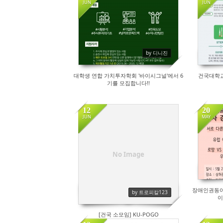
JUN
JUN
29
by 디니진
대학생 연합 가치투자학회 '바이시그널'에서 6
건국대학교
기를 모집합니다!!
12
20
JUN
MAY
99
No Image
장애인권동아
by 트로피칼123
이
[건국 소모임] KU-POGO