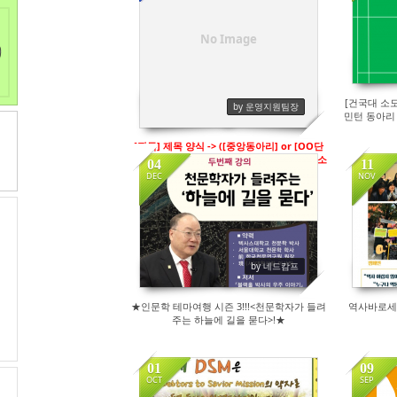
Sketchbook5, 스케치북5
Sketchbook5, 스케치북5
No Image
[건국대 소
by 운영지원팀장
민턴 동아리
[필독] 제목 양식 -> ([중앙동아리] or [OO단
과대 동아리] or [OO과 동아리] or [건국대 소
04
11
모임]) + 제목
DEC
NOV
50
by 네드캄프
★인문학 테마여행 시즌 3!!!<천문학자가 들려
역사바로세우
주는 하늘에 길을 묻다>!★
01
09
OCT
SEP