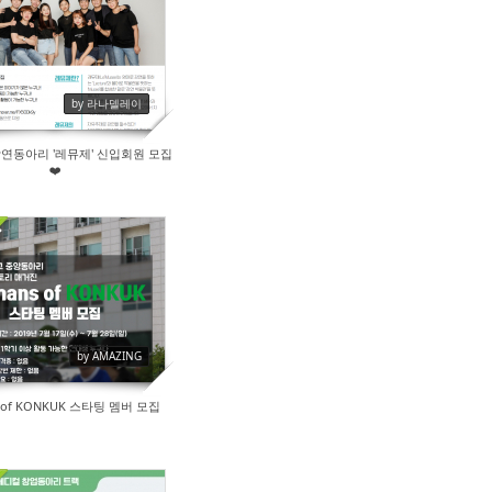
38
by 라나델레이
강연동아리 '레뮤제' 신입회원 모집
❤️
80
by AMAZING
 of KONKUK 스타팅 멤버 모집