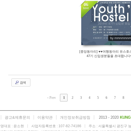
06
MAR
116
by mmnmmn
[중앙동아리] ♥♥여행동아리 유스
47기 신입생분들을 초대합니다
검색
‹ Prev
1
2
3
4
5
6
7
8
광고&제휴문의
이용약관
개인정보취급방침
2013 - 2020
KUNG
영대표 : 윤소현
사업자등록번호 : 107-82-74186
주소 : 서울특별시 광진구 