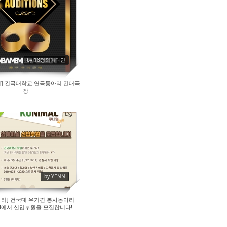
133
by 18정외이다인
] 건국대학교 연극동아리 건대극
장
124
by YENN
리] 건국대 유기견 봉사동아리
al에서 신입부원을 모집합니다!