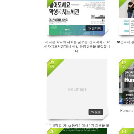
35
by 참치회
더 나은 학교와 사회를 꿈꾸는 '건국대학교 학
❤️건국대 
생자치도서관'에서 신입 운영위원을 모집합니
다!
25
17
JUL
JUL
70
No Image
Humans
by 물쿨
건국대학교 DJing 동아리에서 1기 회원을 모
집합니다.
26
13