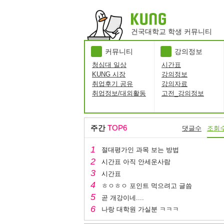
건국대학교 학생 커뮤니티
커뮤니티
강의정보
청심대 일상
시간표
KUNG 시장
강의정보
취업후기 공유
강의자료
취업정보/대외활동
고전_강의정보
주간
TOP6
댓글수
조회
절대평가인 과목 보는 방법
시간표 아직 안세운사람
시간표
ㅎㅇㅎㅇ 포인트 먹으려고 글씀
곧 개강이네....
나랑 대학원 가실분 ㅋㅋㅋ