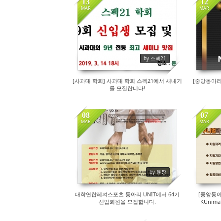
13
12
MAR
MAR
126
by 스펙21
[사과대 학회] 사과대 학회 스펙21에서 새내기
[중앙동아리
를 모집합니다!
08
07
MAR
MAR
80
by 윤짱
대학연합레져스포츠 동아리 UNIT에서 64기
[중앙동아
신입회원을 모집합니다.
KUnim