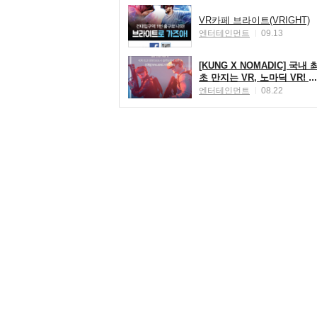
VR카페 브라이트(VRIGHT)
엔터테인먼트
09.13
[KUNG X NOMADIC] 국내 
초 만지는 VR, 노마딕 VR! ☆
신개념 체감 VR 노마딕 50%
엔터테인먼트
08.22
할인 이벤트☆