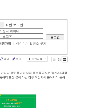
회원 로그인
로그인
회원가입
아이디/비밀번호 찾기
검색
쓰기
추천글꼴
T
Li
Zi
G
st
n
al
e
le
동아리의 경우 동아리 모집 홍보를 공모전/봉사/대외활
r
동아리 모집 글이 아닐 경우 작성자에 불이익이 돌아
y
239