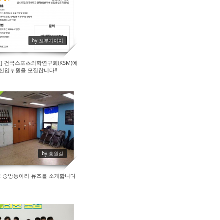
27
by 꼬부기이이
] 건국스포츠의학연구회(KSM)에
 신입부원을 모집합니다!!
66
by 송원길
 중앙동아리 뮤즈를 소개합니다