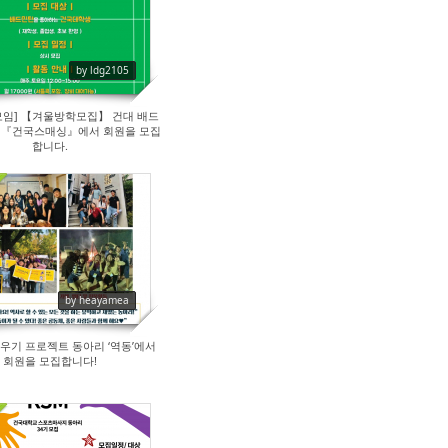
by ldg2105
모임] 【겨울방학모집】 건대 배드
 『건국스매싱』에서 회원을 모집
합니다.
61
by heayamea
기 프로젝트 동아리 ‘역동’에서
회원을 모집합니다!