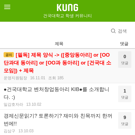
건국대학교 학생 커뮤니티
검색
제목
댓글
[필독] 제목 양식 -> ([중앙동아리] or [OO
공지
0
단과대 동아리] or [OO과 동아리] or [건국대 소
댓글
모임]) + 제목
운영지원팀장
16.11.01
조회 185
●건국대학교 벤처창업동아리 KIB●를 소개합니
1
다. :)
댓글
일감호자라
13.10.02
경제신문읽기? 토론하기? 재미와 친목까지 한꺼
9
번에!!
댓글
김삼구
13.10.03