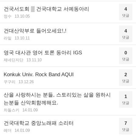
건국서도회 ▒ 건국대학교 서예동아리
4
댓글
정수
13.10.05
건대산악부로 들어오세요!,!
4
댓글
라잍
13.10.11
영국 대사관 영어 토론 동아리 IGS
0
댓글
제네딘지단
13.11.10
Konkuk Univ. Rock Band AQUI
2
댓글
꾸구리
13.12.26
산을 사랑하시는 분들, 스토리있는 삶을 원하시
1
는분들 산악회함께해요.
댓글
차돌스키
14.01.09
건국대학교 중앙노래패 소리터
7
댓글
레더
14.01.09