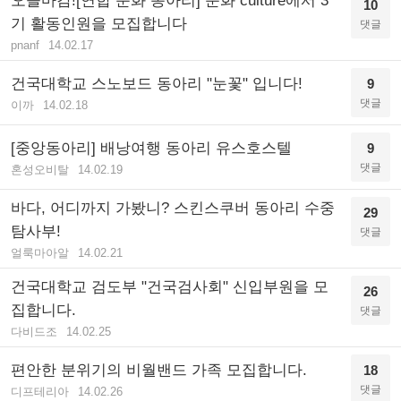
오늘마감![연합 문화 동아리] 문화 culture에서 3
10
기 활동인원을 모집합니다
댓글
pnanf
14.02.17
건국대학교 스노보드 동아리 "눈꽃" 입니다!
9
댓글
이까
14.02.18
[중앙동아리] 배낭여행 동아리 유스호스텔
9
댓글
혼성오비탈
14.02.19
바다, 어디까지 가봤니? 스킨스쿠버 동아리 수중
29
탐사부!
댓글
얼룩마아알
14.02.21
건국대학교 검도부 "건국검사회" 신입부원을 모
26
집합니다.
댓글
다비드조
14.02.25
편안한 분위기의 비월밴드 가족 모집합니다.
18
댓글
디프테리아
14.02.26