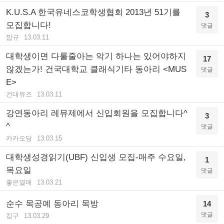
K.U.S.A 한국유네스코학생협회 2013년 51기를
3
모집합니다!
댓글
깝규
13.03.11
대학생이면 다룰줄아는 악기 하나는 있어야하지
17
않겠는가! 건국대학교 클래식기타 동아리 <MUS
댓글
E>
건대뮤즈
13.03.11
강연동아리 레뮤제에서 신입회원을 모집합니다^
3
^
댓글
카카오당
13.03.15
대학생성경읽기(UBF) 신입생 모집-매주 수요일,
1
목요일
댓글
좋은열매
13.03.21
순수 목공예 동아리 목방
14
댓글
킹구
13.03.29