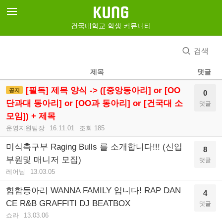
건국대학교 학생 커뮤니티
검색
제목
댓글
[필독] 제목 양식 -> ([중앙동아리] or [OO
공지
0
단과대 동아리] or [OO과 동아리] or [건국대 소
댓글
모임]) + 제목
운영지원팀장
16.11.01
조회 185
미식축구부 Raging Bulls 를 소개합니다!!! (신입
8
부원및 매니저 모집)
댓글
레어님
13.03.05
힙합동아리 WANNA FAMILY 입니다! RAP DAN
4
CE R&B GRAFFITI DJ BEATBOX
댓글
쇼라
13.03.06