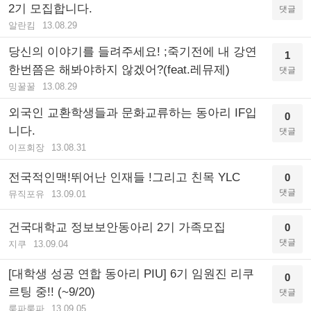
2기 모집합니다.
댓글
알란킴
13.08.29
당신의 이야기를 들려주세요! ;죽기전에 내 강연
1
한번쯤은 해봐야하지 않겠어?(feat.레뮤제)
댓글
밍꿀꿀
13.08.29
외국인 교환학생들과 문화교류하는 동아리 IF입
0
니다.
댓글
이프회장
13.08.31
전국적인맥!뛰어난 인재들 !그리고 친목 YLC
0
댓글
뮤직포유
13.09.01
건국대학교 정보보안동아리 2기 가족모집
0
댓글
지쿠
13.09.04
[대학생 성공 연합 동아리 PIU] 6기 임원진 리쿠
0
르팅 중!! (~9/20)
댓글
룸파룸파
13.09.05