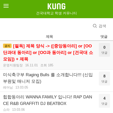
건국대학교 학생 커뮤니티
검색
제목
댓글
[필독] 제목 양식 -> ([중앙동아리] or [OO
공지
0
단과대 동아리] or [OO과 동아리] or [건국대 소
댓글
모임]) + 제목
운영지원팀장
16.11.01
조회 185
미식축구부 Raging Bulls 를 소개합니다!!! (신입
8
부원및 매니저 모집)
댓글
레어님
13.03.05
힙합동아리 WANNA FAMILY 입니다! RAP DAN
4
CE R&B GRAFFITI DJ BEATBOX
댓글
쇼라
13.03.06