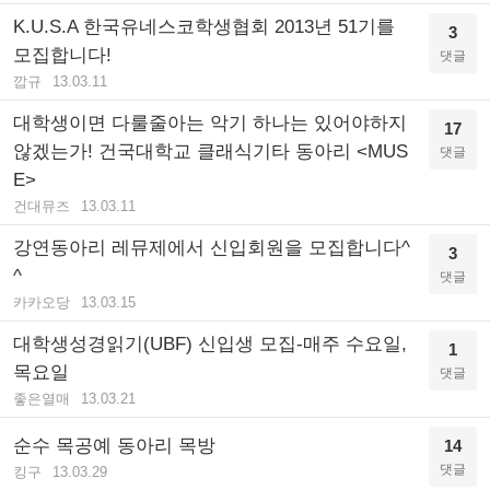
K.U.S.A 한국유네스코학생협회 2013년 51기를
3
모집합니다!
댓글
깝규
13.03.11
대학생이면 다룰줄아는 악기 하나는 있어야하지
17
않겠는가! 건국대학교 클래식기타 동아리 <MUS
댓글
E>
건대뮤즈
13.03.11
강연동아리 레뮤제에서 신입회원을 모집합니다^
3
^
댓글
카카오당
13.03.15
대학생성경읽기(UBF) 신입생 모집-매주 수요일,
1
목요일
댓글
좋은열매
13.03.21
순수 목공예 동아리 목방
14
댓글
킹구
13.03.29