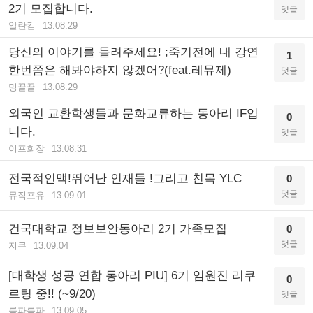
2기 모집합니다.
댓글
알란킴
13.08.29
당신의 이야기를 들려주세요! ;죽기전에 내 강연
1
한번쯤은 해봐야하지 않겠어?(feat.레뮤제)
댓글
밍꿀꿀
13.08.29
외국인 교환학생들과 문화교류하는 동아리 IF입
0
니다.
댓글
이프회장
13.08.31
전국적인맥!뛰어난 인재들 !그리고 친목 YLC
0
댓글
뮤직포유
13.09.01
건국대학교 정보보안동아리 2기 가족모집
0
댓글
지쿠
13.09.04
[대학생 성공 연합 동아리 PIU] 6기 임원진 리쿠
0
르팅 중!! (~9/20)
댓글
룸파룸파
13.09.05