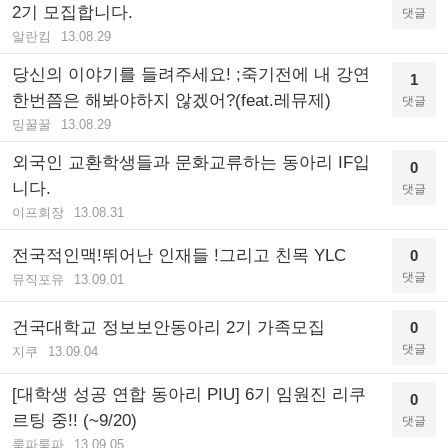
2기 모집합니다.
댓글
알란킴
13.08.29
당신의 이야기를 들려주세요! ;죽기전에 내 강연
1
한번쯤은 해봐야하지 않겠어?(feat.레뮤제)
댓글
밍꿀꿀
13.08.29
외국인 교환학생들과 문화교류하는 동아리 IF입
0
니다.
댓글
이프회장
13.08.31
전국적인맥!뛰어난 인재들 !그리고 친목 YLC
0
댓글
뮤직포유
13.09.01
건국대학교 정보보안동아리 2기 가족모집
0
댓글
지쿠
13.09.04
[대학생 성공 연합 동아리 PIU] 6기 임원진 리쿠
0
르팅 중!! (~9/20)
댓글
룸파룸파
13.09.05