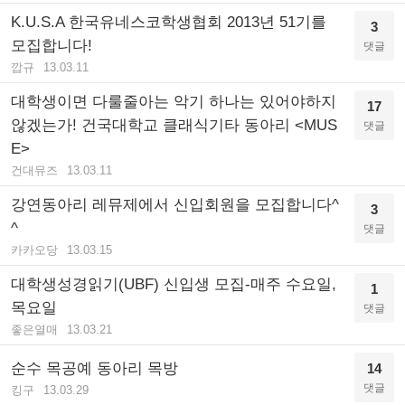
K.U.S.A 한국유네스코학생협회 2013년 51기를
3
모집합니다!
댓글
깝규
13.03.11
대학생이면 다룰줄아는 악기 하나는 있어야하지
17
않겠는가! 건국대학교 클래식기타 동아리 <MUS
댓글
E>
건대뮤즈
13.03.11
강연동아리 레뮤제에서 신입회원을 모집합니다^
3
^
댓글
카카오당
13.03.15
대학생성경읽기(UBF) 신입생 모집-매주 수요일,
1
목요일
댓글
좋은열매
13.03.21
순수 목공예 동아리 목방
14
댓글
킹구
13.03.29