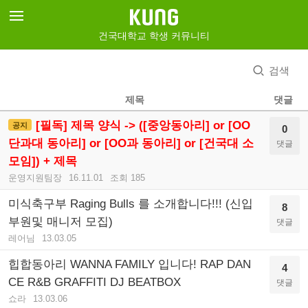
건국대학교 학생 커뮤니티
검색
제목
댓글
[필독] 제목 양식 -> ([중앙동아리] or [OO
공지
0
단과대 동아리] or [OO과 동아리] or [건국대 소
댓글
모임]) + 제목
운영지원팀장
16.11.01
조회 185
미식축구부 Raging Bulls 를 소개합니다!!! (신입
8
부원및 매니저 모집)
댓글
레어님
13.03.05
힙합동아리 WANNA FAMILY 입니다! RAP DAN
4
CE R&B GRAFFITI DJ BEATBOX
댓글
쇼라
13.03.06