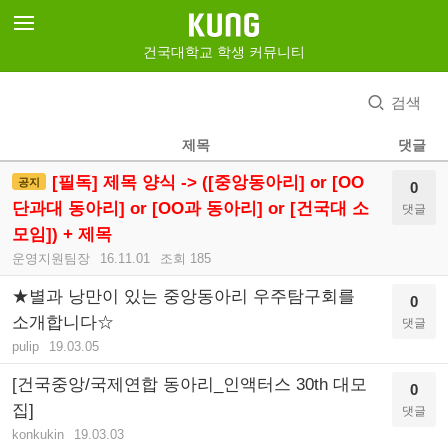
건국대학교 학생 커뮤니티
검색
제목
댓글
[필독] 제목 양식 -> ([중앙동아리] or [OO
공지
0
단과대 동아리] or [OO과 동아리] or [건국대 소
댓글
모임]) + 제목
운영지원팀장
16.11.01
조회 185
★별과 낭만이 있는 중앙동아리 우주탐구회를
0
소개합니다☆
댓글
pulip
19.03.05
[건국중앙/국제연합 동아리_인액터스 30th 대모
0
집]
댓글
konkukin
19.03.03