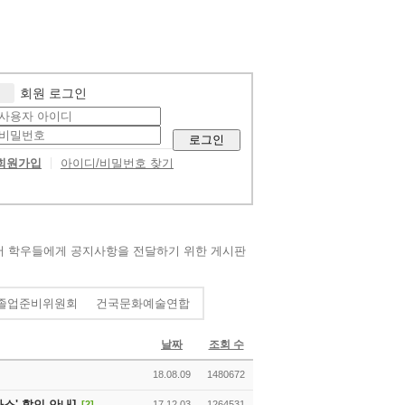
회원 로그인
로그인
회원가입
아이디/비밀번호 찾기
서 학우들에게 공지사항을 전달하기 위한 게시판
졸업준비위원회
건국문화예술연합
날짜
조회 수
18.08.09
1480672
스' 할인 안내]
[2]
17.12.03
1264531