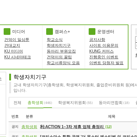
미디어
캠퍼스+
운영센터
건덕이 일상툰
학교소식
공지사항
건대교지
학생자치기구
사이트 이용문의
KU 미디어
동아리 부원모집
KUNG 커머스
KU 시네마테크
건덕이의 꿀팁
진행중인 이벤트
학교서류양식 모음
이벤트 당첨자 발표
학생자치기구
수
교내 학생자치기구(총학생회, 학생복지위원회, 졸업준비위원회 등)에
입니다.
전체
총학생회
학생복지위원회
동아리연합회
446
55
18
번호
분류
제목
총학생회
利:ACTION 1~3차 제휴 업체 총정리
공지
[12]
총학생회
[크리스마스 힙합 공연 '더 몬스터 페스티벌 인 크리스마
공지