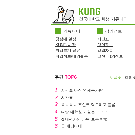
건국대학교 학생 커뮤니티
커뮤니티
강의정보
청심대 일상
시간표
KUNG 시장
강의정보
취업후기 공유
강의자료
취업정보/대외활동
고전_강의정보
주간
TOP6
댓글수
조회
시간표 아직 안세운사람
시간표
ㅎㅇㅎㅇ 포인트 먹으려고 글씀
나랑 대학원 가실분 ㅋㅋㅋ
절대평가인 과목 보는 방법
곧 개강이네....