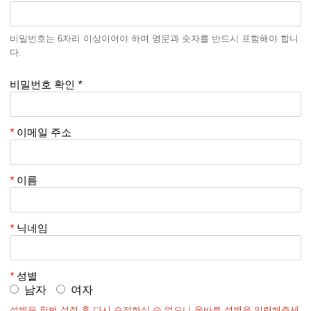
제 1 장 (총칙)
비밀번호는 6자리 이상이어야 하며 영문과 숫자를 반드시 포함해야 합니
다.
제 1 조(목적)
비밀번호 확인
*
이 약관은 건국대학교 커뮤니티 KUNG이 운영하는 KUNG에서 (이
하 “KUNG”이라 한다) 제공하는 인터넷 관련 서비스(이하 “서비스”라
*
이메일 주소
한다)를 이용함에 있어 KUNG과 이용자의 권리․의무 및 책임사항을
규정함을 목적으로 한다.
*
이름
제 2 조(정의)
*
닉네임
이 약관에서 사용하는 용어의 정의는 다음 각 호와 같다.
*
성별
① “서비스”라 함은 이용되어지는 통신기기나 단말기 (PC 혹은 휴대
남자
여자
형 단말기 등 각종 유무선 장치를 포함함)와 상관없이 “이
성별은 한번 설정 후 다시 수정하실 수 없으니 올바른 성별을 입력해주세