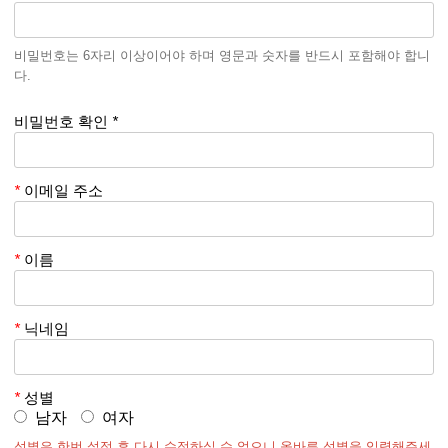
제 1 장 (총칙)
비밀번호는 6자리 이상이어야 하며 영문과 숫자를 반드시 포함해야 합니
다.
제 1 조(목적)
비밀번호 확인
*
이 약관은 건국대학교 커뮤니티 KUNG이 운영하는 KUNG에서 (이
하 “KUNG”이라 한다) 제공하는 인터넷 관련 서비스(이하 “서비스”라
*
이메일 주소
한다)를 이용함에 있어 KUNG과 이용자의 권리․의무 및 책임사항을
규정함을 목적으로 한다.
*
이름
제 2 조(정의)
*
닉네임
이 약관에서 사용하는 용어의 정의는 다음 각 호와 같다.
*
성별
① “서비스”라 함은 이용되어지는 통신기기나 단말기 (PC 혹은 휴대
남자
여자
형 단말기 등 각종 유무선 장치를 포함함)와 상관없이 “이
성별은 한번 설정 후 다시 수정하실 수 없으니 올바른 성별을 입력해주세