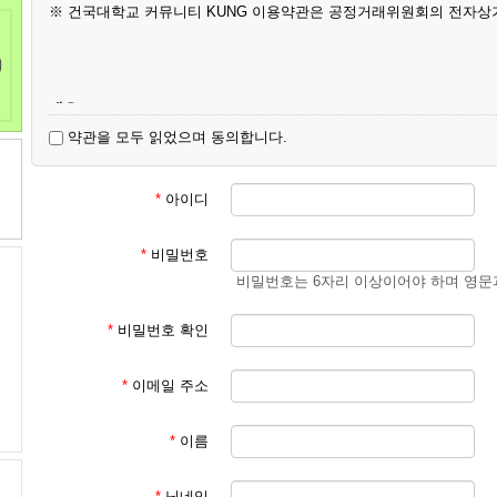
※ 건국대학교 커뮤니티 KUNG 이용약관은 공정거래위원회의 전자상
개요
약관을 모두 읽었으며 동의합니다.
제 1 장 (총칙)
*
아이디
제 1 조(목적)
*
비밀번호
비밀번호는 6자리 이상이어야 하며 영문
이 약관은 건국대학교 커뮤니티 KUNG이 운영하는 KUNG에서 (이하 “
스(이하 “서비스”라 한다)를 이용함에 있어 KUNG과 이용자의 권리․
*
비밀번호 확인
*
이메일 주소
제 2 조(정의)
*
이름
이 약관에서 사용하는 용어의 정의는 다음 각 호와 같다.
*
닉네임