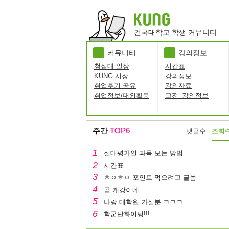
건국대학교 학생 커뮤니티
커뮤니티
강의정보
청심대 일상
시간표
KUNG 시장
강의정보
취업후기 공유
강의자료
취업정보/대외활동
고전_강의정보
주간
TOP6
댓글수
조회
절대평가인 과목 보는 방법
시간표
ㅎㅇㅎㅇ 포인트 먹으려고 글씀
곧 개강이네....
나랑 대학원 가실분 ㅋㅋㅋ
학군단화이팅!!!