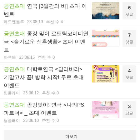
공연초대
연극 [3일간의 비] 초대 이
6
벤트
댓글
레드앤블루
23.08.19
추천 수 4
공연초대
종강 맞이 로맨틱코미디연
7
극 <슬기로운 신혼생활> 초대 이벤
댓글
트
아루또
23.06.15
추천 수 0
공연초대
대학로연극 <딜리버리>
4
기말고사 끝! 방학 시작! 무료 초대
댓글
이벤트
팀플레이
23.06.12
추천 수 0
공연초대
종강맞이! 연극 <나의PS
3
파트너> _ 초대 이벤트
댓글
팀플레이
23.06.10
추천 수 0
더보기