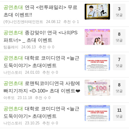
공연초대
연극 <런투패밀리> 무료
3
초대 이벤트!!
댓글
(주)나인진엔터테인먼트
24.08.12
추천 수 1
공연초대
종강맞이! 연극 <나의PS
8
파트너> _ 초대 이벤트
댓글
팀플레이
24.06.13
추천 수 0
공연초대
대학로 코미디연극 <늘근
7
도둑이야기> 초대이벤트
댓글
나인스토리
24.01.03
추천 수 0
공연초대
로맨틱코미디연극 사랑에
8
빠지기까지 <D-100> 초대 이벤트❤️
댓글
아루또
23.11.18
추천 수 0
공연초대
대학로 코미디연극 <늘근
11
도둑이야기> 초대이벤트
댓글
나인스토리
23.10.25
추천 수 0