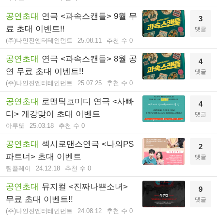
공연초대
연극 <과속스캔들> 9월 무
3
료 초대 이벤트!!
댓글
(주)나인진엔터테인먼트
25.08.11
추천 수 0
공연초대
연극 <과속스캔들> 8월 공
4
연 무료 초대 이벤트!!
댓글
(주)나인진엔터테인먼트
25.07.25
추천 수 0
공연초대
로맨틱코미디 연극 <사빠
4
디> 개강맞이 초대 이벤트
댓글
아루또
25.03.18
추천 수 0
공연초대
섹시로맨스연극 <나의PS
2
파트너> 초대 이벤트
댓글
팀플레이
24.12.18
추천 수 0
공연초대
뮤지컬 <진짜나쁜소녀>
9
무료 초대 이벤트!!
댓글
(주)나인진엔터테인먼트
24.08.12
추천 수 0