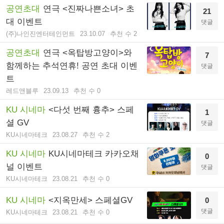
공연초대
연극 <진짜나쁜소녀> 초
21
대 이벤트
댓글
(주)나인진엔터테인먼트
23.10.07
추천 수 2
공연초대
연극 <옥탑방고양이>와
7
함께하는 추석연휴! 공연 초대 이벤
댓글
트
레드앤블루
23.09.13
추천 수 0
KU 시네마
<다섯 번째 흉추> 스페
1
셜 GV
댓글
KU시네마테크
23.08.27
추천 수 2
KU 시네마
KU시네마테크 카카오채
0
널 이벤트
댓글
KU시네마테크
23.08.21
추천 수 0
KU 시네마
<지옥만세> 스페셜GV
0
댓글
KU시네마테크
23.08.21
추천 수 0