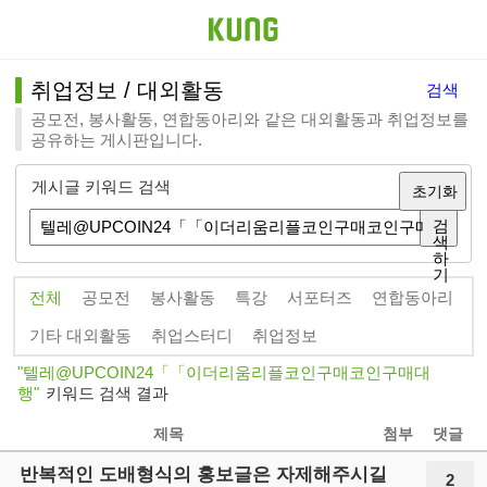
취업정보 / 대외활동
검색
공모전, 봉사활동, 연합동아리와 같은 대외활동과 취업정보를
공유하는 게시판입니다.
게시글 키워드 검색
초기화
검
색
하
기
전체
공모전
봉사활동
특강
서포터즈
연합동아리
기타 대외활동
취업스터디
취업정보
텔레@UPCOIN24「「이더리움리플코인구매코인구매대
행
키워드 검색 결과
제목
첨부
댓글
반복적인 도배형식의 홍보글은 자제해주시길
2