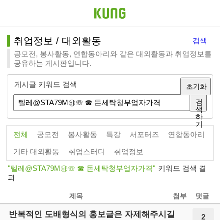
취업정보 / 대외활동
검색
공모전, 봉사활동, 연합동아리와 같은 대외활동과 취업정보를
공유하는 게시판입니다.
게시글 키워드 검색
초기화
검
색
하
기
전체
공모전
봉사활동
특강
서포터즈
연합동아리
기타 대외활동
취업스터디
취업정보
텔레@STA79M㉳☏ ☎ 돈세탁청부업자가격
키워드 검색 결
과
제목
첨부
댓글
반복적인 도배형식의 홍보글은 자제해주시길
2