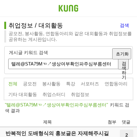
취업정보 / 대외활동
검색
공모전, 봉사활동, 연합동아리와 같은 대외활동과 취업정보를
공유하는 게시판입니다.
게시글 키워드 검색
초기화
검
색
하
기
전체
공모전
봉사활동
특강
서포터즈
연합동아리
기타 대외활동
취업스터디
취업정보
텔레@STA79M☜↗생상여부확인파주심부름센터
키워드 검
색 결과
제목
첨부
댓글
반복적인 도배형식의 홍보글은 자제해주시길
2