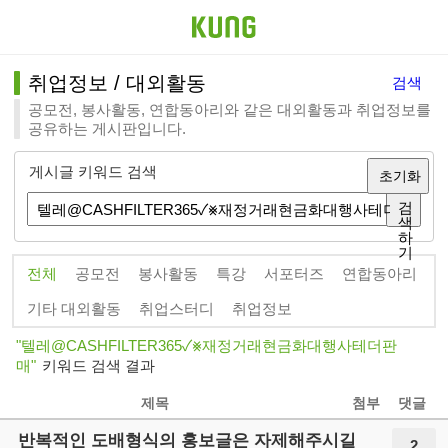
취업정보 / 대외활동
검색
공모전, 봉사활동, 연합동아리와 같은 대외활동과 취업정보를
공유하는 게시판입니다.
게시글 키워드 검색
초기화
검
색
하
기
전체
공모전
봉사활동
특강
서포터즈
연합동아리
기타 대외활동
취업스터디
취업정보
텔레@CASHFILTER365✓⨳재정거래현금화대행사테더판
매
키워드 검색 결과
제목
첨부
댓글
반복적인 도배형식의 홍보글은 자제해주시길
2